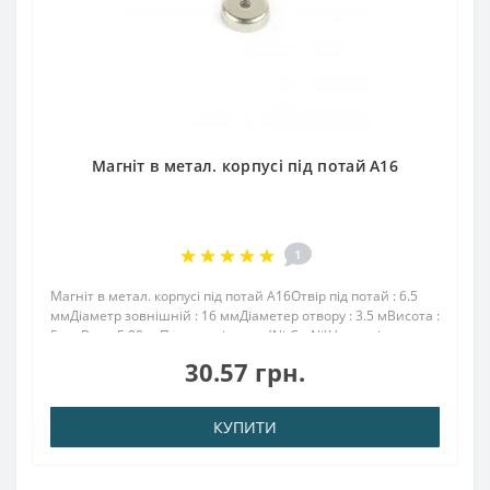
Магніт в метал. корпусі під потай A16
1
Магніт в метал. корпусі під потай A16Отвір під потай : 6.5
ммДіаметр зовнішній : 16 ммДіаметер отвору : 3.5 мВисота :
5 ммВага: 5,00 грПоверх. нікель .: (Ni-Cu-Ni)Намагнічення:
N38Зчеплення прибл .: 4.00 кгТемпература використання:
30.57 грн.
до 80 ° CМаг..
КУПИТИ