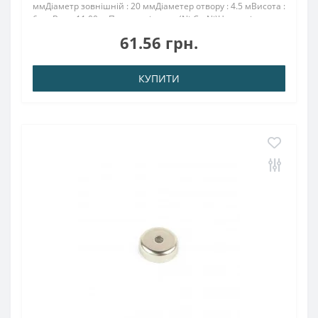
ммДіаметр зовнішній : 20 ммДіаметер отвору : 4.5 мВисота :
6 ммВага: 11,00 грПоверх. нікель .: (Ni-Cu-Ni)Намагнічення:
N38Зчеплення прибл .: 9.00 кгТемпература використання:
61.56 грн.
до 80 ° CМа..
КУПИТИ