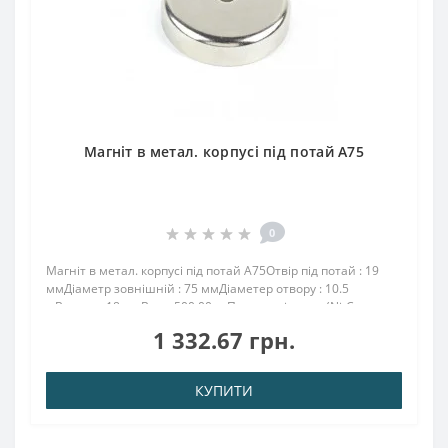
Магніт в метал. корпусі під потай A75
0
Магніт в метал. корпусі під потай A75Отвір під потай : 19
ммДіаметр зовнішній : 75 ммДіаметер отвору : 10.5
мВисота : 18 ммВага: 500,00 грПоверх. нікель .: (Ni-Cu-
Ni)Намагнічення: N38Зчеплення прибл .: 162.00
1 332.67 грн.
кгТемпература використання: до 80 °..
КУПИТИ