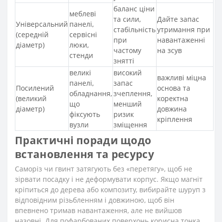
баланс ціни
меблеві
та сили,
Дайте запас
Універсальний
панелі,
стабільність
утримання при
(середній
сервісні
при
навантаженні
діаметр)
люки,
частому
на зсув
стенди
знятті
великі
високий
важливі міцна
панелі,
запас
Посилений
основа та
обладнання,
зчеплення,
(великий
коректна
що
менший
діаметр)
довжина
фіксують
ризик
кріплення
вузли
зміщення
Практичні поради щодо
встановлення та ресурсу
Саморіз чи гвинт затягують без «перетягу», щоб не
зірвати посадку і не деформувати корпус. Якщо магніт
кріпиться до дерева або композиту, вибирайте шуруп з
відповідним різьбленням і довжиною, щоб він
впевнено тримав навантаження, але не вийшов
назовні. Для пофарбованих поверхонь корисна тонка