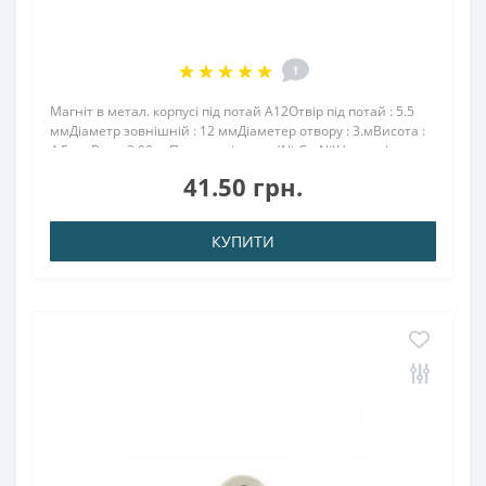
1
Магніт в метал. корпусі під потай A12Отвір під потай : 5.5
ммДіаметр зовнішній : 12 ммДіаметер отвору : 3.мВисота :
4,5 ммВага: 3,00 грПоверх. нікель .: (Ni-Cu-Ni)Намагнічення:
N38Зчеплення прибл .: 3.00 кгТемпература використання:
41.50 грн.
до 80 ° CНео..
КУПИТИ