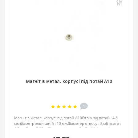
Магніт в метал. корпусі під потай A10
1
Магніт в метал. корпусі під потай A10Отвір під потай : 4.8
ммДіаметр зовнішній : 10 ммДіаметер отвору : 3.мВисота :
4,5 ммВага: 2,00 грПоверх. нікель .: (Ni-Cu-Ni)Намагнічення:
N38Зчеплення прибл .: 1.30 кгТемпература використання: