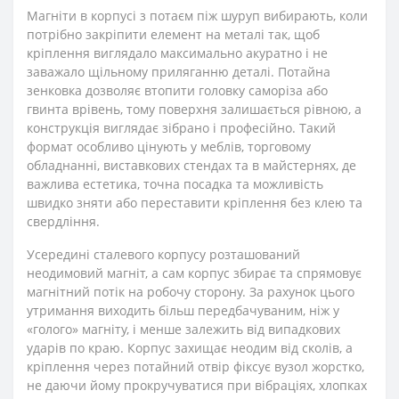
Магніти в корпусі з потаєм піж шуруп вибирають, коли
потрібно закріпити елемент на металі так, щоб
кріплення виглядало максимально акуратно і не
заважало щільному приляганню деталі. Потайна
зенковка дозволяє втопити головку саморіза або
гвинта врівень, тому поверхня залишається рівною, а
конструкція виглядає зібрано і професійно. Такий
формат особливо цінують у меблів, торговому
обладнанні, виставкових стендах та в майстернях, де
важлива естетика, точна посадка та можливість
швидко зняти або переставити кріплення без клею та
свердління.
Усередині сталевого корпусу розташований
неодимовий магніт, а сам корпус збирає та спрямовує
магнітний потік на робочу сторону. За рахунок цього
утримання виходить більш передбачуваним, ніж у
«голого» магніту, і менше залежить від випадкових
ударів по краю. Корпус захищає неодим від сколів, а
кріплення через потайний отвір фіксує вузол жорстко,
не даючи йому прокручуватися при вібраціях, хлопках