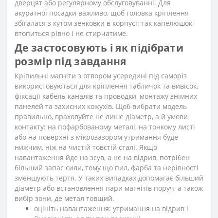
дверцят або регулярному обслуговуванні. Для
акуратної посадки важливо, щоб головка кріплення
збігалася з кутом зенковки в корпусі: так капелюшок
втопиться рівно і не стирчатиме.
Де застосовують і як підібрати
розмір під завдання
Кріпильні магніти з отвором усередині під саморіз
використовуються для кріплення табличок та вивісок,
фіксації кабель-каналів та проводки, монтажу знімних
панелей та захисних кожухів. Щоб вибрати модель
правильно, враховуйте не лише діаметр, а й умови
контакту: на пофарбованому металі, на тонкому листі
або на поверхні з мікрозазором утримання буде
нижчим, ніж на чистій товстій сталі. Якщо
навантаження йде на зсув, а не на відрив, потрібен
більший запас сили, тому що пил, фарба та нерівності
зменшують тертя. У таких випадках допомагає більший
діаметр або встановлення пари магнітів поруч, а також
вибір зони, де метал товщий.
оцініть навантаження: утримання на відрив і