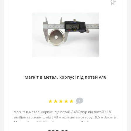
Магніт в метал. корпусі під потай A48
1
Магніт в метал. корпусі під потай A48Отвір під потай : 16
ммДіаметр зовнішній : 48 ммДіаметер отвору : 8.5 мВисота :
11.5 ммВага: 120,00 грПоверх. нікель .: (Ni-Cu-
Ni)Намагнічення: N38Зчеплення прибл .: 60.00