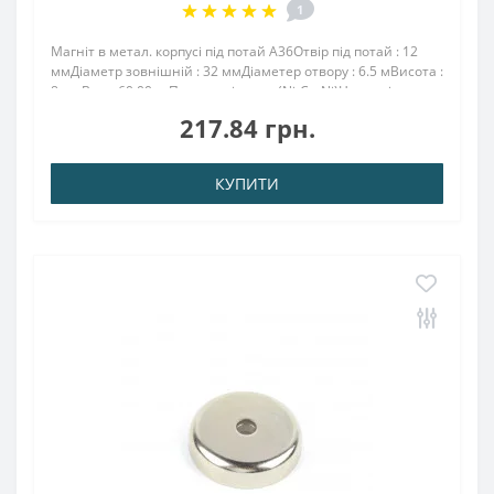
1
Магніт в метал. корпусі під потай A36Отвір під потай : 12
ммДіаметр зовнішній : 32 ммДіаметер отвору : 6.5 мВисота :
8 ммВага: 60,00 грПоверх. нікель .: (Ni-Cu-Ni)Намагнічення:
N38Зчеплення прибл .: 29.00 кгТемпература використання:
217.84 грн.
до 80 ° CМагніт А..
КУПИТИ