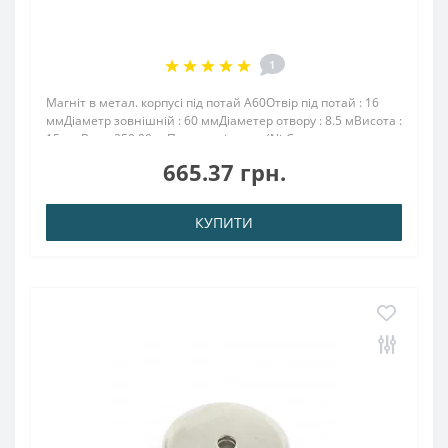
1
Магніт в метал. корпусі під потай A60Отвір під потай : 16
ммДіаметр зовнішній : 60 ммДіаметер отвору : 8.5 мВисота :
15 ммВага: 250,00 грПоверх. нікель .: (Ni-Cu-
Ni)Намагнічення: N38Зчеплення прибл .: 112.00
665.37 грн.
кгТемпература: використання до 80 ° ..
КУПИТИ