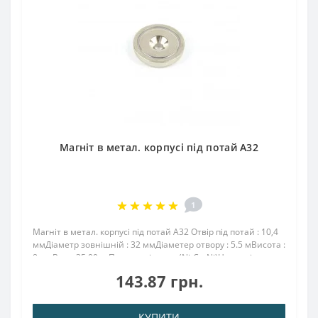
Магніт в метал. корпусі під потай A32
1
Магніт в метал. корпусі під потай A32 Отвір під потай : 10,4
ммДіаметр зовнішній : 32 ммДіаметер отвору : 5.5 мВисота :
8 ммВага: 35,00 грПоверх. нікель .: (Ni-Cu-Ni)Намагнічення:
N38Зчеплення прибл .: 25.00 кгТемпература використання:
143.87 грн.
до 80 ° C..
КУПИТИ