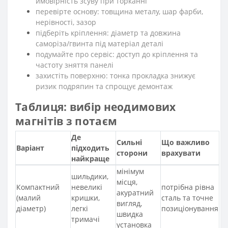
ймовірність зсуву при торканні
перевірте основу: товщина металу, шар фарби,
нерівності, зазор
підберіть кріплення: діаметр та довжина
саморіза/гвинта під матеріал деталі
подумайте про сервіс: доступ до кріплення та
частоту зняття панелі
захистіть поверхню: тонка прокладка знижує
ризик подряпин та спрощує демонтаж
Таблиця: вибір неодимових
магнітів з потаєм
Де
Сильні
Що важливо
Варіант
підходить
сторони
врахувати
найкраще
мінімум
шильдики,
місця,
Компактний
невеликі
потрібна рівна
акуратний
(малий
кришки,
сталь та точне
вигляд,
діаметр)
легкі
позиціонування
швидка
тримачі
установка