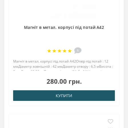
Магніт в метал. корпусі під потай A42
1
Магніт в метал. корпусі під потай A42Отвір під потай : 12
ммДіаметр зовнішній : 42 ммДіаметр отвору : 6.5 мВисота :
9 ммВага: 60,00 грПоверх. нікель .: (Ni-Cu-Ni)Намагнічення:
N38Зчеплення прибл .: 37.00 кгТемпература використання:
280.00 грн.
до 80 ° CМаг..
КУПИТИ