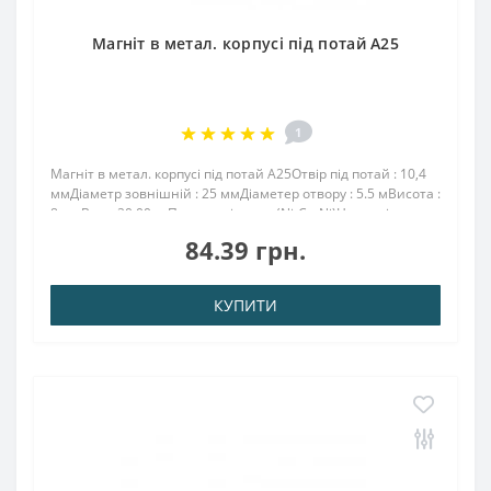
Магніт в метал. корпусі під потай A25
1
Магніт в метал. корпусі під потай A25Отвір під потай : 10,4
ммДіаметр зовнішній : 25 ммДіаметер отвору : 5.5 мВисота :
8 ммВага: 20,00 грПоверх. нікель .: (Ni-Cu-Ni)Намагнічення:
N38Зчеплення прибл .: 19.00 кгТемпература використання:
84.39 грн.
до 80 ° CМагніт..
КУПИТИ