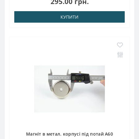
295.00 грн.
кгТемпература: використання до 80 °..
КУПИТИ
Магніт в метал. корпусі під потай A60