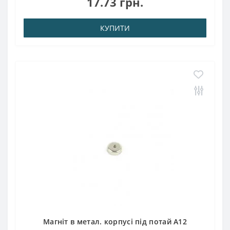
17.73 грн.
до 80 ° CМагніт пі..
КУПИТИ
Магніт в метал. корпусі під потай A12