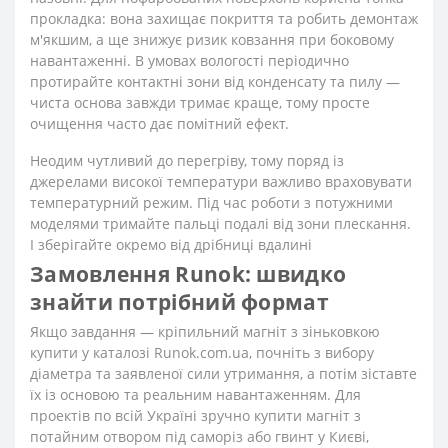
прокладка: вона захищає покриття та робить демонтаж
м'якшим, а ще знижує ризик ковзання при боковому
навантаженні. В умовах вологості періодично
протирайте контактні зони від конденсату та пилу —
чиста основа завжди тримає краще, тому просте
очищення часто дає помітний ефект.
Неодим чутливий до перегріву, тому поряд із
джерелами високої температури важливо враховувати
температурний режим. Під час роботи з потужними
моделями тримайте пальці подалі від зони плескання.
І зберігайте окремо від дрібниці вдалині
Замовлення Runok: швидко
знайти потрібний формат
Якщо завдання — кріпильний магніт з зіньковкою
купити у каталозі Runok.com.ua, почніть з вибору
діаметра та заявленої сили утримання, а потім зіставте
їх із основою та реальним навантаженням. Для
проектів по всій Україні зручно купити магніт з
потайним отвором під саморіз або гвинт у Києві,