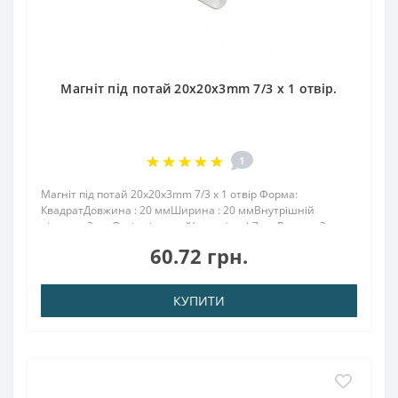
Магніт під потай 20x20x3mm 7/3 х 1 отвір.
1
Магніт під потай 20x20x3mm 7/3 х 1 отвір Форма:
КвадратДовжина : 20 ммШирина : 20 ммВнутрішній
діаметр: 3 ммОтвір під потай(зеньківка) 7 ммВисота: 3
ммНамагнічення: аксіальнеВага: 8 грПоверх. нікель .: (Ni-
60.72 грн.
Cu-Ni)Намагнічення: N38Зчеплення прибл ..
КУПИТИ