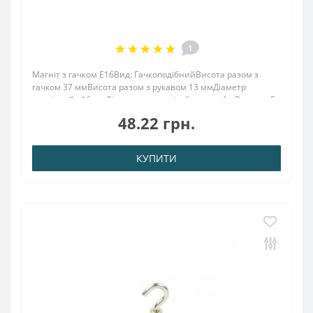
1
Магніт з гачком E16Вид: ГачкоподібнийВисота разом з
гачком 37 ммВисота разом з рукавом 13 ммДіаметр
зовнішній : 16 ммДіаметр внутр. різьблення : 4.мВисота : 5
ммВага: 11,00 грПоверх. нікель .: (Ni-Cu-Ni)Намагнічення:
48.22 грн.
N38Зчеплення прибл .: 8,00 кг&nbs..
КУПИТИ