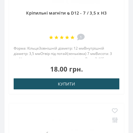
Кріпильні магніти ᴓ D12 - 7 / 3,5 x H3
1
Форма: КільцеЗовнішній діаметр: 12 ммВнутрішній
діаметр: 3,5 ммОтвір під потай(зеньківка) 7 ммВисота: 3
ммНапрямок намагнічування: аксіальнеВага: 2.465
грПоверх. нікель .: (Ni-Cu-Ni)Намагнічення: N38Зчеплення
18.00 грн.
прибл .: 0.850 кгТемпература використання..
КУПИТИ