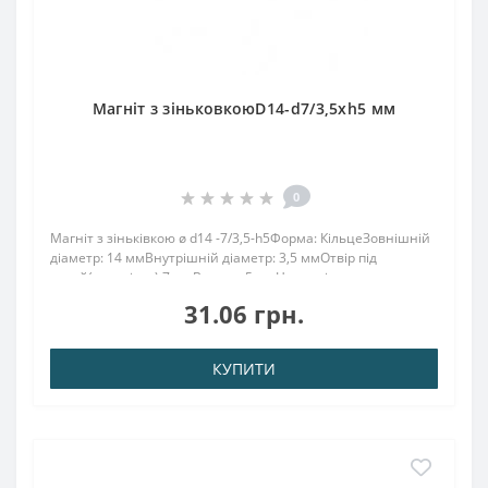
Магніт з зіньковкоюD14-d7/3,5хh5 мм
0
Магніт з зіньківкою ø d14 -7/3,5-h5Форма: КільцеЗовнішній
діаметр: 14 ммВнутрішній діаметр: 3,5 ммОтвір під
потай(зеньківка) 7 ммВисота: 5 ммНамагнічення:
аксіальнеВага: 5 грПоверх. нікель .: (Ni-Cu-Ni)Намагнічення:
31.06 грн.
N38Зчеплення прибл .: 2,00 кгТемпе..
КУПИТИ