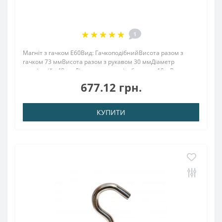
1
Магніт з гачком E60Вид: ГачкоподібнийВисота разом з
гачком 73 ммВисота разом з рукавом 30 ммДіаметр
зовнішній : 48 ммДіаметр внутр. різьблення : 10.мВисота :
15 ммВага: 270,00 грПоверх. нікель .: (Ni-Cu-
677.12 грн.
Ni)Намагнічення: N38Зчеплення прибл .: 112,00 к..
КУПИТИ