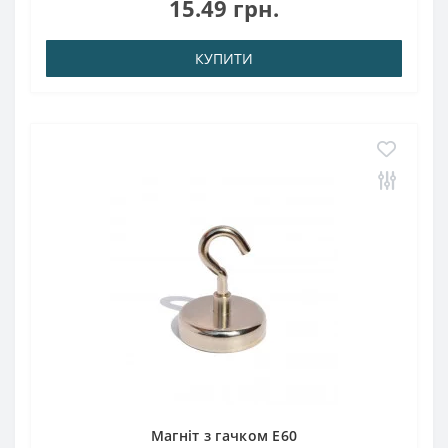
15.49 грн.
прибл .: 1,500 кгТемпература використання..
КУПИТИ
Магніт з гачком E60