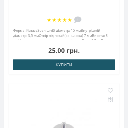
1
Форма: КільцеЗовнішній діаметр: 15 ммВнутрішній
діаметр: 3,5 ммОтвір під потай(зеньківка) 7 ммВисота: 3
ммНапрямок намагнічування: аксіальнеВага: 3,7 грПоверх.
нікель .: (Ni-Cu-Ni)Намагнічення: N38Зчеплення прибл .:
25.00 грн.
1,500 кгТемпература використ..
КУПИТИ