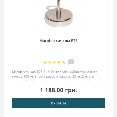
Магніт з гачком E75
1
Магніт з гачком E75 Вид: ГачкоподібнийВисота разом з
гачком 108 ммВисота разом з рукавом 33 ммДіаметр
зовнішній : 75 ммДіаметр внутр. різьблення : 8.мВисота : 18
ммВага: 530,00 грПоверх. нікель .: (Ni-Cu-Ni)Намагнічення:
1 188.00 грн.
N38Зчеплення прибл .: 18..
КУПИТИ