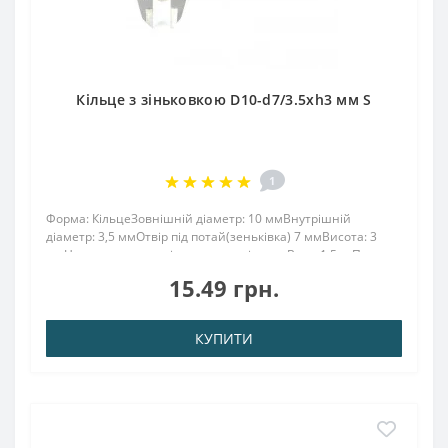
Кільце з зіньковкою D10-d7/3.5хh3 мм S
1
Форма: КільцеЗовнішній діаметр: 10 ммВнутрішній
діаметр: 3,5 ммОтвір під потай(зеньківка) 7 ммВисота: 3
ммНапрямок намагнічування: аксіальнеВага: 1,5 грПоверх.
нікель .: (Ni-Cu-Ni)Намагнічення: N38Зчеплення прибл .:
15.49 грн.
0,790 кгТемпература використання: ..
КУПИТИ