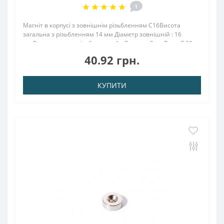
1
Магніт в корпусі з зовнішнім різьбленням С16Висота
загальна з різьбленням 14 мм Діаметр зовнішній : 16
ммДіаметр внутр. різьблення : 4.мВисота : 5 ммВага: 7,30
грПоверх. нікель .: (Ni-Cu-Ni)Намагнічення: N38Зчеплення
40.92 грн.
прибл .: 7.00 кгТемпература:..
КУПИТИ