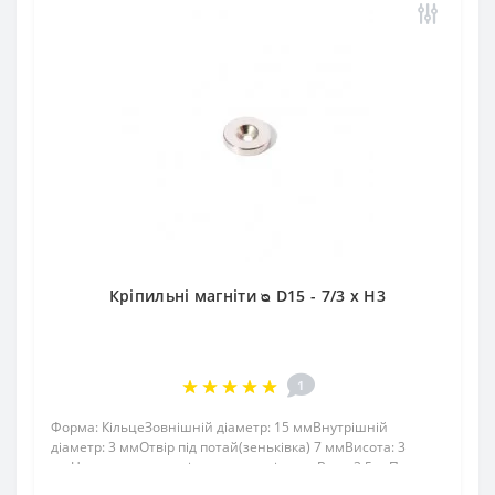
Кріпильні магніти ᴓ D15 - 7/3 x H3
1
Форма: КільцеЗовнішній діаметр: 15 ммВнутрішній
діаметр: 3 ммОтвір під потай(зеньківка) 7 ммВисота: 3
ммНапрямок намагнічування: аксіальнеВага: 3,5 грПоверх.
нікель .: (Ni-Cu-Ni)Намагнічення: N38Зчеплення прибл .: