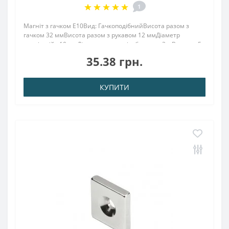
1
Магніт з гачком E10Вид: ГачкоподібнийВисота разом з
гачком 32 ммВисота разом з рукавом 12 ммДіаметр
зовнішній : 10 ммДіаметр внутр. різьблення : 3.мВисота : 5
ммВага: 5,00 грПоверх. нікель .: (Ni-Cu-Ni)Намагнічення:
35.38 грн.
N38Зчеплення прибл .: 3,00 кг ..
КУПИТИ