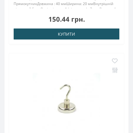
ПрямокутникДовжина : 40 ммШирина: 20 ммВнутрішній
діаметр: 3,5 ммОтвір під потай (зіньковка): 7 mmВисота: 4
мм Намагнічування: аксіальне &..
150.44 грн.
КУПИТИ