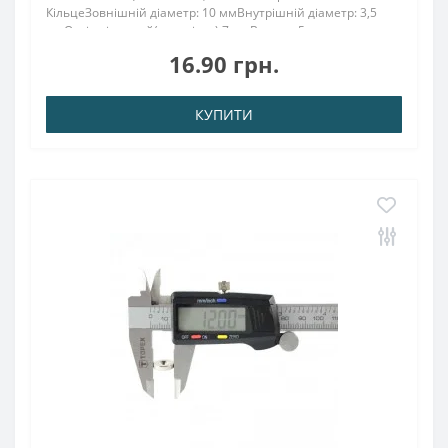
КільцеЗовнішній діаметр: 10 ммВнутрішній діаметр: 3,5
ммОтвір під потай(зеньківка) 7 ммВисота: 5
ммНамагнічення: аксіальнеВага: 2.5 грПоверх. нікель .: (Ni-
16.90 грн.
Cu-Ni)Намагнічення: N38Зчеплення прибл .: 0.99..
КУПИТИ