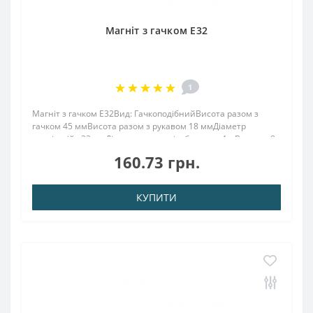
Магніт з гачком E32
1
Магніт з гачком E32Вид: ГачкоподібнийВисота разом з
гачком 45 ммВисота разом з рукавом 18 ммДіаметр
зовнішній : 32 ммДіаметр внутр. різьблення : 4.мВисота : 8
ммВага: 50,00 грПоверх. нікель .: (Ni-Cu-Ni)Намагнічення:
160.73 грн.
N38Зчеплення прибл .: 30,00 кгТем..
КУПИТИ