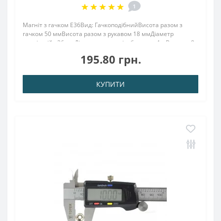
1
Магніт з гачком E36Вид: ГачкоподібнийВисота разом з
гачком 50 ммВисота разом з рукавом 18 ммДіаметр
зовнішній : 36 ммДіаметр внутр. різьблення : 4.мВисота : 8
ммВага: 70,00 грПоверх. нікель .: (Ni-Cu-Ni)Намагнічення:
195.80 грн.
N38Зчеплення прибл .: 40,00 кг&nb..
КУПИТИ