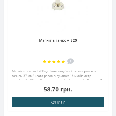
Магніт з гачком E20
2
Магніт з гачком E20Вид: ГачкоподібнийВисота разом з
гачком 37 ммВисота разом з рукавом 16 ммДіаметр
зовнішній : 20 ммДіаметр внутр. різьблення : 4.мВисота : 7
ммВага: 20,00 грПоверх. нікель .: (Ni-Cu-Ni)Намагнічення:
58.70 грн.
N38Зчеплення прибл .: 13,00 кг&nb..
КУПИТИ