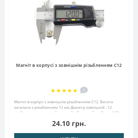
Магніт в корпусі з зовнішнім різьбленням С12
1
Магніт в корпусі з зовнішнім різьбленням С12 Висота
загальна з різьбленням 12 мм Діаметр зовнішній : 12
ммДіаметр внутр. різьблення : 3.мВисота : 5 ммВага: 4,00
грПоверх. нікель .: (Ni-Cu-Ni)Намагнічення: N38Зчеплення
24.10 грн.
прибл .: 3.00 кг..