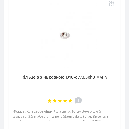
Кільце з зіньковкою D10-d7/3.5хh3 мм N
1
Форма: КільцеЗовнішній діаметр: 10 ммВнутрішній
діаметр: 3,5 ммОтвір під потай(зеньківка) 7 ммВисота: 3
ммНапрямок намагнічування: аксіальнеВага: 0,790
грПоверх. нікель .: (Ni-Cu-Ni)Намагнічення: N38Зчеплення