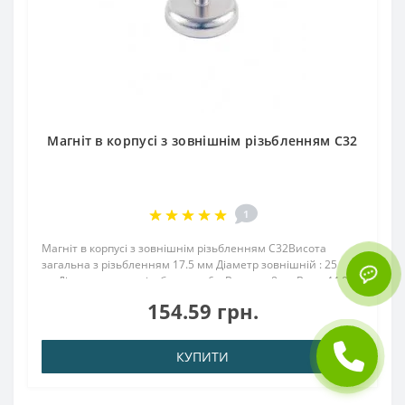
Магніт в корпусі з зовнішнім різьбленням С32
1
Магніт в корпусі з зовнішнім різьбленням С32Висота
загальна з різьбленням 17.5 мм Діаметр зовнішній : 25
ммДіаметр внутр. різьблення : 6.мВисота : 8 ммВага: 44,00
грПоверх. нікель .: (Ni-Cu-Ni)Намагнічення: N38Зчеплення
154.59 грн.
прибл .: 39.00 кгТемперат..
КУПИТИ