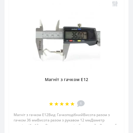
Магніт з гачком E12
1
Магніт з гачком E12Вид: ГачкоподібнийВисота разом з
гачком 36 ммВисота разом з рукавом 12 ммДіаметр
зовнішній : 12 ммДіаметр внутр. різьблення : 3.мВисота : 5
ммВага: 6,00 грПоверх. нікель .: (Ni-Cu-Ni)Намагнічення: