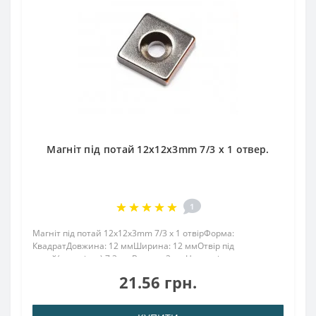
Магніт під потай 12x12x3mm 7/3 х 1 отвер.
1
Магніт під потай 12x12x3mm 7/3 х 1 отвірФорма:
КвадратДовжина: 12 ммШирина: 12 ммОтвір під
потай(зеньківка) 7,3 ммВисота: 3 ммНамагнічення:
аксіальнеВага: 3 грПоверх. нікель .: (Ni-Cu-Ni)Намагнічення:
21.56 грн.
N38Зчеплення прибл .: 1,80 кгТемпература використ..