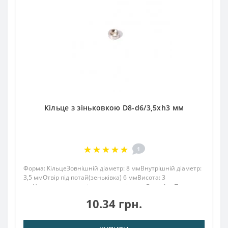
Кільце з зіньковкою D8-d6/3,5хh3 мм
1
Форма: КільцеЗовнішній діаметр: 8 ммВнутрішній діаметр:
3,5 ммОтвір під потай(зеньківка) 6 ммВисота: 3
ммНапрямок намагнічування: аксіальнеВага: 1 грПоверх.
нікель .: (Ni-Cu-Ni)Намагнічення: N38Зчеплення прибл .: 700
10.34 грн.
гТемпература використання: ..