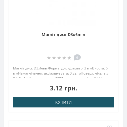
Магніт диск D3x6mm
0
Магніт диск D3x6mmФорма: ДискДіаметр: 3 ммВисота: 6
ммНамагнічення: аксіальнеВага: 0,32 грПоверх. нікель .:
(Ni-Cu-Ni)Намагнічення: N38Зчеплення прибл .: 0.560
кгТемпература використання: до 80 ° CМагніт має
3.12 грн.
циліндричну форму,силу зчеплення 0,560 кг...
КУПИТИ