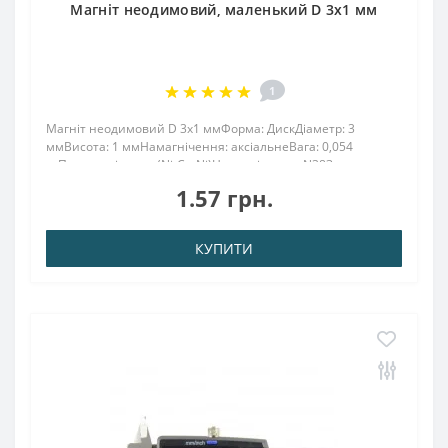
Магніт неодимовий, маленький D 3х1 мм
1
Магніт неодимовий D 3х1 ммФорма: ДискДіаметр: 3
ммВисота: 1 ммНамагнічення: аксіальнеВага: 0,054
грПоверх. нікель .: (Ni-Cu-Ni)Намагнічення: N38Зчеплення
прибл .: 0.100 кгТемпература використання: до 80 °
1.57 грн.
C Неодимовий магніт діаметром 3 мм і вис..
КУПИТИ