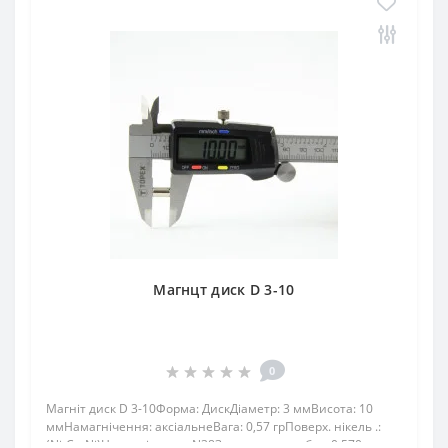
Магнцт диск D 3-10
0
Магніт диск D 3-10Форма: ДискДіаметр: 3 ммВисота: 10
ммНамагнічення: аксіальнеВага: 0,57 грПоверх. нікель .:
(Ni-Cu-Ni)Намагнічення: N38Зчеплення прибл .: 0.570