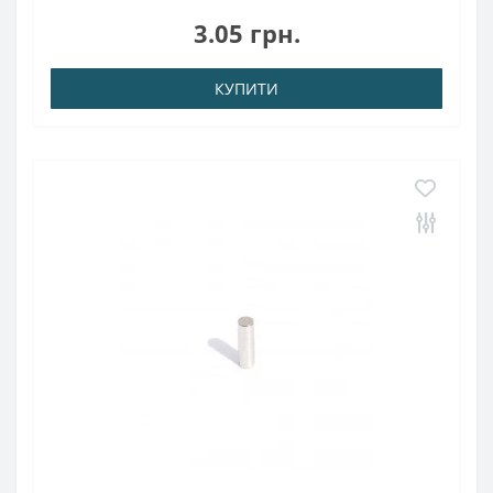
кгТемпература використання: до 80 ° CМагніт має форму
3.05 грн.
циліндра, силу зчеплення 0,57..
КУПИТИ