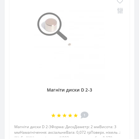
Магніти диски D 2-3
1
Магніти диски D 2-3Форма: ДискДіаметр: 2 ммВисота: 3
ммНамагнічення: аксіальнеВага: 0,072 грПоверх. нікель .:
(Ni-Cu-Ni)Намагнічення: N38Зчеплення прибл .: 0.278