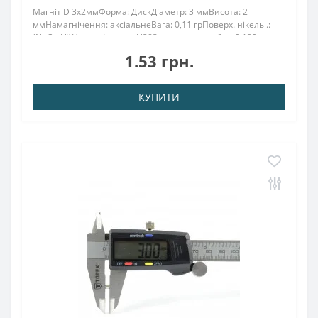
Магніт D 3х2ммФорма: ДискДіаметр: 3 ммВисота: 2
ммНамагнічення: аксіальнеВага: 0,11 грПоверх. нікель .:
(Ni-Cu-Ni)Намагнічення: N38Зчеплення прибл .: 0.120
кгТемпература використання: до 80 ° CПредставлений
1.53 грн.
магніт має високу силу притягання зав..
КУПИТИ