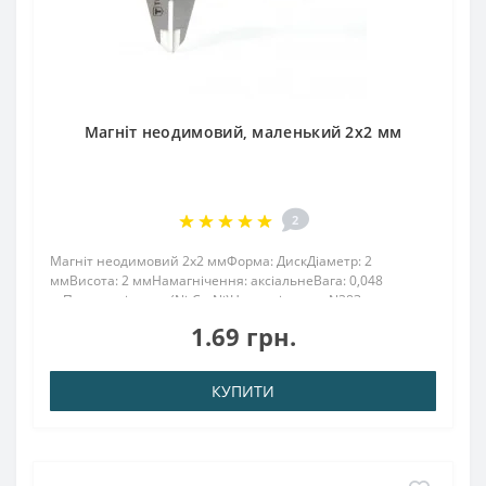
Магніт неодимовий, маленький 2х2 мм
2
Магніт неодимовий 2х2 ммФорма: ДискДіаметр: 2
ммВисота: 2 ммНамагнічення: аксіальнеВага: 0,048
грПоверх. нікель .: (Ni-Cu-Ni)Намагнічення: N38Зчеплення
прибл .: 0.255 грТемпература використання: до 80 ° CДля
1.69 грн.
магнітів такого розміру сила притяга..
КУПИТИ