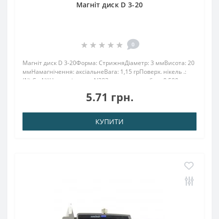
Магніт диск D 3-20
0
Магніт диск D 3-20Форма: СтрижняДіаметр: 3 ммВисота: 20
ммНамагнічення: аксіальнеВага: 1,15 грПоверх. нікель .:
(Ni-Cu-Ni)Намагнічення: N38Зчеплення прибл .: 0,590
кгТемпература використання: до 80 ° CНеодимовий виріб
5.71 грн.
N 38 розміром 3х20 м..
КУПИТИ