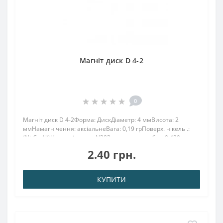
Магніт диск D 4-2
0
Магніт диск D 4-2Форма: ДискДіаметр: 4 ммВисота: 2
ммНамагнічення: аксіальнеВага: 0,19 грПоверх. нікель .:
(Ni-Cu-Ni)Намагнічення: N38Зчеплення прибл .: 0.420
кгТемпература використання: до 80 ° CЛегкий магніт вагою
2.40 грн.
всього 20 грам володіє силою..
КУПИТИ