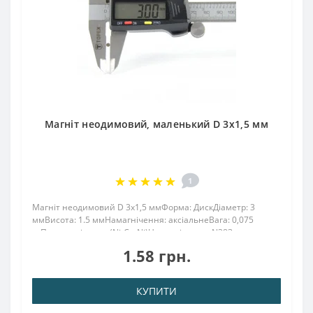
Магніт неодимовий, маленький D 3х1,5 мм
1
Магніт неодимовий D 3х1,5 ммФорма: ДискДіаметр: 3
ммВисота: 1.5 ммНамагнічення: аксіальнеВага: 0,075
грПоверх. нікель .: (Ni-Cu-Ni)Намагнічення: N38Зчеплення
прибл .: 0.115 кгТемпература використання: до 80 °
1.58 грн.
CЗастосовується для точного кріплен..
КУПИТИ