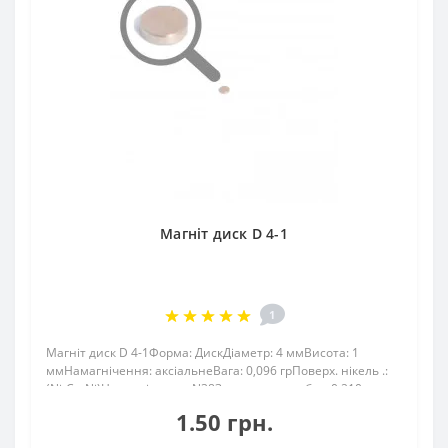
Магніт диск D 4-1
1
Магніт диск D 4-1Форма: ДискДіаметр: 4 ммВисота: 1
ммНамагнічення: аксіальнеВага: 0,096 грПоверх. нікель .:
(Ni-Cu-Ni)Намагнічення: N38Зчеплення прибл .: 0.210
кгТемпература використання: до 80 ° CНеодимовий магніт
1.50 грн.
розмірами 4х1 мм – це потужни..