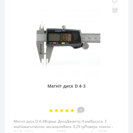
Магніт диск D 4-3
1
Магніт диск D 4-3Форма: ДискДіаметр: 4 ммВисота: 3
ммНамагнічення: аксіальнеВага: 0,29 грПоверх. нікель .:
(Ni-Cu-Ni)Намагнічення: N38Зчеплення прибл .: 0.500