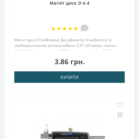
Магніт диск D 4-4
1
Магніт диск D 4-4Форма: ДискДіаметр: 4 ммВисота: 4
ммНамагнічення: аксіальнеВага: 0,37 грПоверх. нікель .:
(Ni-Cu-Ni)Намагнічення: N38Зчеплення прибл .: 0.515
кгТемпература використання: до 80 ° CМаленький магніт
3.86 грн.
диск 4х4 мм тримає металеві реч..
КУПИТИ