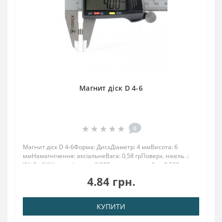
Магнит діск D 4-6
0
Магнит діск D 4-6Форма: ДискДіаметр: 4 ммВисота: 6
ммНамагнічення: аксіальнеВага: 0,58 грПоверх. нікель .:
(Ni-Cu-Ni)Намагнічення: N38Зчеплення прибл .: 0.580
кгТемпература використання: до 80 ° CНеодимовий магніт
4.84 грн.
4х6 має силу зчеплення, яка ут..
КУПИТИ