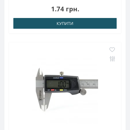
кгТемпература використання: до 80 ° CНеодимовий магніт
1.74 грн.
2х3 мм складається зі сплав..
КУПИТИ