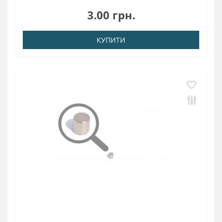
кгТемпература використання: до 80 ° CНеодим є
3.00 грн.
рідкоземельний елемент, який має високу..
КУПИТИ