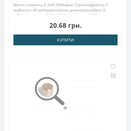
Магніт стержень D 3x40 DNФорма: СтрижняДіаметр: 3
ммВисота: 40 ммНамагнічення: діаметральнеВага: 0
грПоверх. нікель .: (Ni-Cu-Ni)Намагнічення: N38Зчеплення
прибл .: 0 кгТемпература використання: до 80 °
20.68 грн.
CНеодимовий магніт 3х40 покритий нікелем,..
КУПИТИ