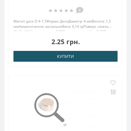
0
Магніт диск D 4-1,5Форма: ДискДіаметр: 4 ммВисота: 1,5
ммНамагнічення: аксіальнеВага: 0,14 грПоверх. нікель .:
(Ni-Cu-Ni)Намагнічення: N38Зчеплення прибл .: 0.280
кгТемпература використання: до 80 ° CМагніт 4х1,5 має
2.25 грн.
силу зчеплення 0,280 кг. та викор..
КУПИТИ