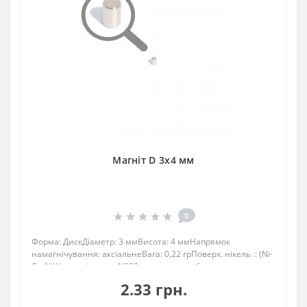
Магніт D 3х4 мм
0
Форма: ДискДіаметр: 3 ммВисота: 4 ммНапрямок
намагнічування: аксіальнеВага: 0,22 грПоверх. нікель .: (Ni-
Cu-Ni)Намагнічення: N38Зчеплення прибл .:
450грТемпература використання: до 80 ° CНеодимовий
2.33 грн.
магніт D 3х4 мм має силу зчеплення приблизно д..