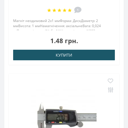
1
Магніт неодимовий 2х1 ммФорма: ДискДіаметр: 2
ммВисота: 1 ммНамагнічення: аксіальнеВага: 0,024
грПоверх. нікель .: (Ni-Cu-Ni)Намагнічення: N38Зчеплення
прибл .: 0.100 кгТемпература використання: до 80 °
1.48 грн.
CРозміри магніту: діаметр 2 мм, висота 1 ..
КУПИТИ