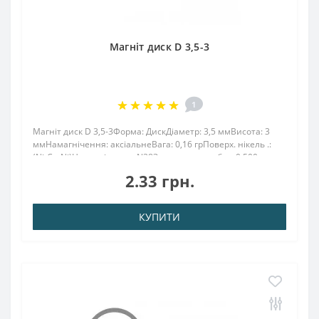
Магніт диск D 3,5-3
1
Магніт диск D 3,5-3Форма: ДискДіаметр: 3,5 ммВисота: 3
ммНамагнічення: аксіальнеВага: 0,16 грПоверх. нікель .:
(Ni-Cu-Ni)Намагнічення: N38Зчеплення прибл .: 0.500
кгТемпература використання: до 80 ° CМагніт 3,5х3 має
2.33 грн.
високий рівень магнітної сили при..
КУПИТИ