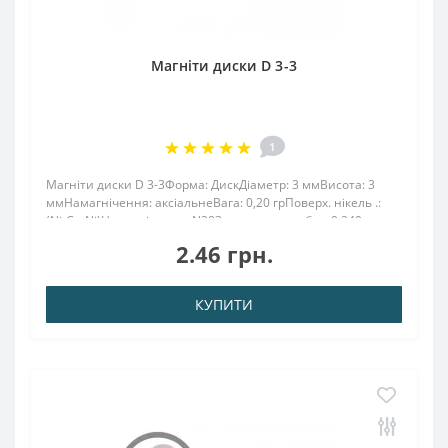
Магніти диски D 3-3
1
Магніти диски D 3-3Форма: ДискДіаметр: 3 ммВисота: 3
ммНамагнічення: аксіальнеВага: 0,20 грПоверх. нікель .:
(Ni-Cu-Ni)Намагнічення: N38Зчеплення прибл .: 0.240
кгТемпература використання: до 80 ° CНеодимовий магніт
2.46 грн.
розміром 3х3 мм, виготовлени..
КУПИТИ