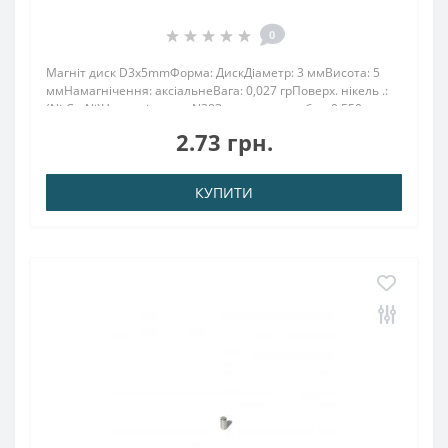
0
Магніт диск D3x5mmФорма: ДискДіаметр: 3 ммВисота: 5
ммНамагнічення: аксіальнеВага: 0,027 грПоверх. нікель .:
(Ni-Cu-Ni)Намагнічення: N38Зчеплення прибл .: 0.550
кгТемпература використання: до 80 ° CНеодимовий виріб
2.73 грн.
D 3х5 мм володіє силою притяг..
КУПИТИ