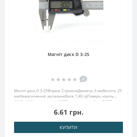
Магніт диск D 3-25
0
Магніт диск D 3-25Форма: СтрижняДіаметр: 3 ммВисота: 25
ммНамагнічення: аксіальнеВага: 1,40 грПоверх. нікель .:
(Ni-Cu-Ni)Намагнічення: N38Зчеплення прибл .: 0,607
кгТемпература використання: до 80 ° CМагніт 3х25 формою
6.61 грн.
циліндра володіє с..
КУПИТИ