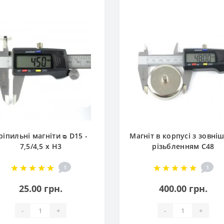
ріпильні магніти ᴓ D15 -
Магніт в корпусі з зовні
7,5/4,5 x H3
різьбленням С48
1
1
25.00 грн.
400.00 грн.
-
+
-
+