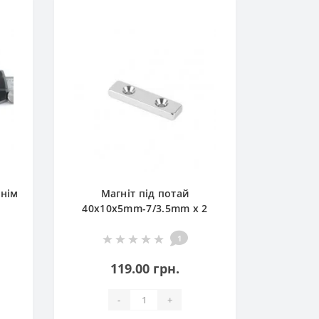
Магніт
d
шнім
Магніт під потай
40x10x5mm-7/3.5mm х 2
отвори
1
119.00 грн.
-
+