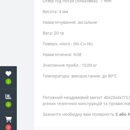
Отвір під потай (зіньковка): 7 mm
Висота: 4 мм
Намагнічування: аксіа
Вага: 20 гр
Поверх. нікел.: (Ni-Cu-Ni)
Намагнічення: N38
Зчеплення прибл.: 10,00 кг
Tемпература використання: до 80°C
0
Потужний неодимовий магніт 40х20х4х7/3,5
різних технічних конструкцій та промисло
0
Зазначте необхідну вам полярність
S або 
0