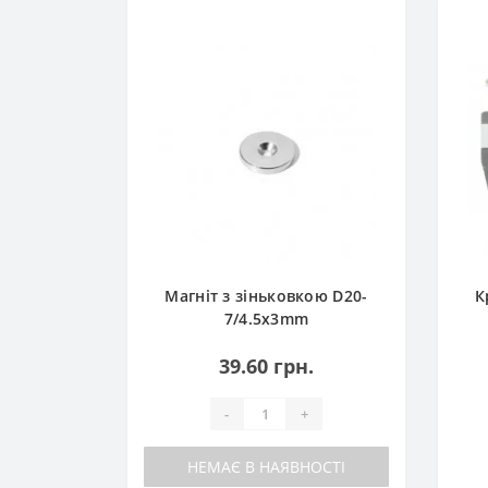
коюD14-
Магніт з зіньковкою D20-
К
м
7/4.5x3mm
39.60 грн.
1
.
-
+
НЕМАЄ В НАЯВНОСТІ