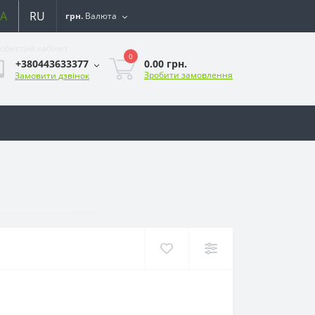
A
RU
грн.
Валюта
обистий кабінет
0
0.00 грн.
+380443633377
Зробити замовлення
Замовити дзвінок