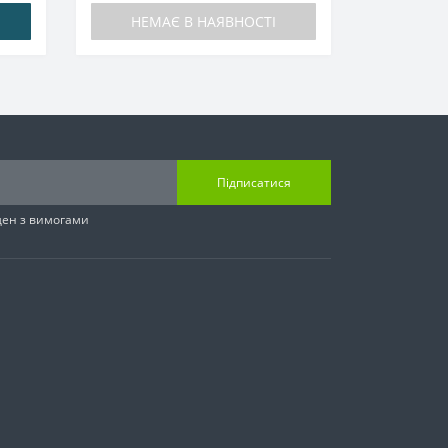
НЕМАЄ В НАЯВНОСТІ
Підписатися
ден з вимогами