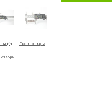
ння
(0)
Схожі товари
 отвори.