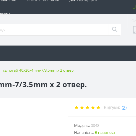
U
такти
Ос
 під потай 40x20x4mm-7/3.5mm х 2 отвер.
mm-7/3.5mm х 2 отвер.
Відгуки:
(2)
Модель:
0048
Наявність:
В наявності