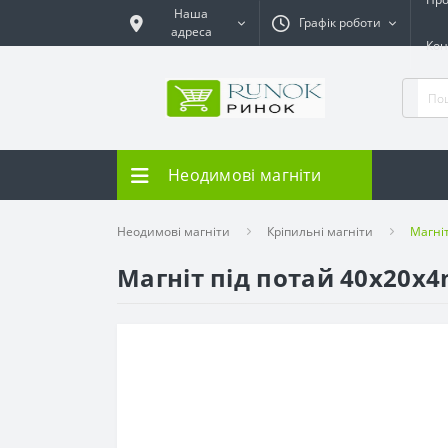
Наша
Графік роботи
адреса
Кон
Неодимові магніти
Неодимові магніти
Кріпильні магніти
Магніт
Магніт під потай 40x20x4