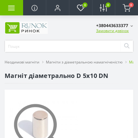
0
0
0
+380443633377
Замовити дзвінок
Неодимові магніти
Магніти з діаметральною намагніченістю
Магн
Магніт діаметрально D 5x10 DN