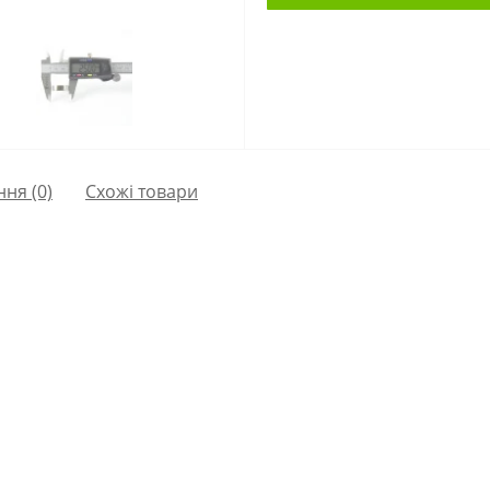
ння
(0)
Схожі товари