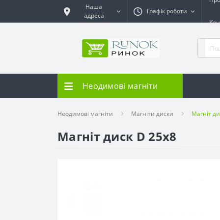
Наша
Графік роботи
адреса
Кон
Неодимові магніти
Неодимові магніти
Магніти диски
Магніт ди
Магніт диск D 25x8