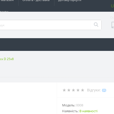
U
такти
Ос
ск D 25x8
Відгуки:
(0)
Модель:
0008
Наявність:
В наявності