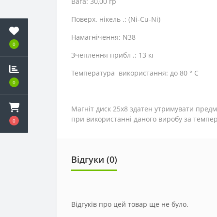
Вага: 30,00 гр
Поверх. нікель .: (Ni-Cu-Ni)
Намагнічення: N38
0
Зчеплення прибл .: 13 кг
Температура використання: до 80 ° C
0
Магніт диск 25х8 здатен утримувати предм
при використанні даного виробу за темпера
0
Відгуки (0)
Відгуків про цей товар ще не було.