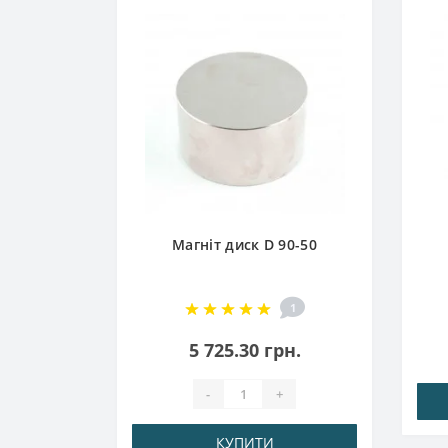
10-6
Магніт диск D 90-50
.
1
5 725.30 грн.
-
+
КУПИТИ