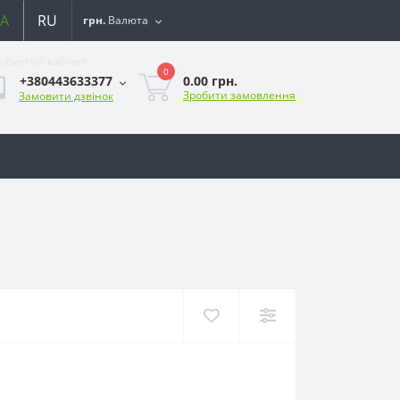
A
RU
грн.
Валюта
обистий кабінет
0
0.00 грн.
+380443633377
Зробити замовлення
Замовити дзвінок