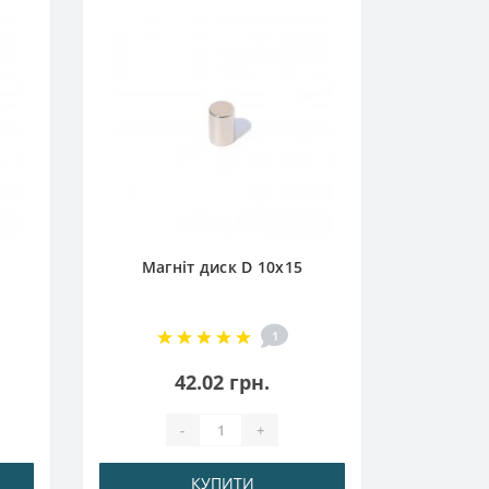
Магн
НЕМ
Магніт диск D 10х15
1
42.02 грн.
-
+
КУПИТИ