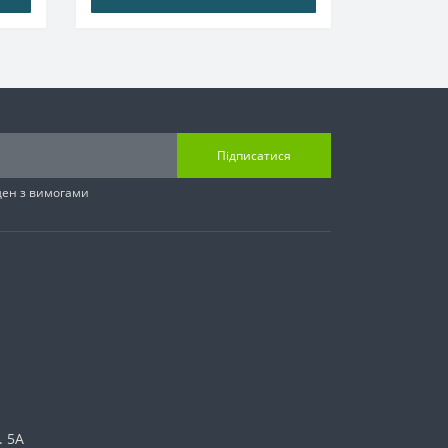
Підписатися
ден з вимогами
. 5А