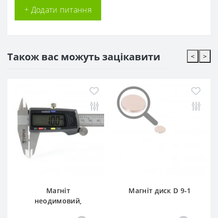
+ Додати питання
Також вас можуть зацікавити
<
>
Магніт
Магніт диск D 9-1
неодимовий,
маленький D 3х1