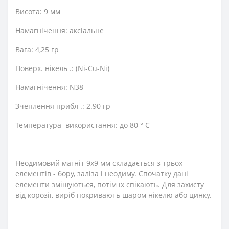
Висота: 9 мм
Намагнічення: аксіальне
Вага: 4,25 гр
Поверх. нікель .: (Ni-Cu-Ni)
Намагнічення: N38
Зчеплення прибл .: 2.90 гр
Температура використання: до 80 ° C
Неодимовий магніт 9х9 мм складається з трьох
елементів - бору, заліза і неодиму. Спочатку дані
елементи змішуються, потім їх спікають. Для захисту
від корозії, виріб покривають шаром нікелю або цинку.