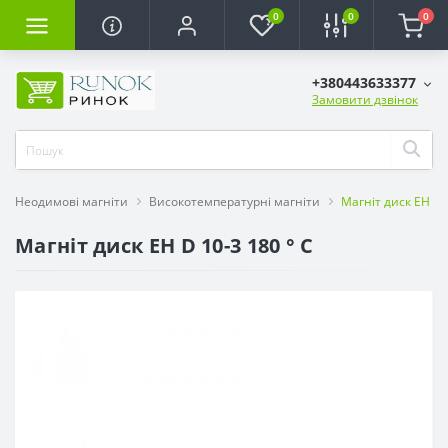
0
0
0
+380443633377
Замовити дзвінок
Неодимові магніти
Високотемпературні магніти
Магніт диск EH D 1
Магніт диск EH D 10-3 180 ° C