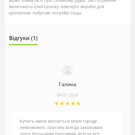
може зламатися при сильному ударі. Застосування
включають електроніку, ювелірні вироби для
кріплення, побутові потреби тощо.
Відгуки (1)
Галина
04.01.2026
Купить мини магниты в моем городе
невозможно, поэтому всегда заказываю
здесь большими партиями, всегда все