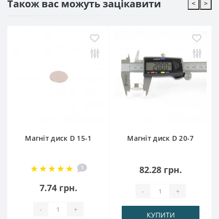
Також вас можуть зацікавити
<
>
Магніт диск D 15-1
Магніт диск D 20-7
1
82.28 грн.
7.74 грн.
-
+
-
+
КУПИТИ