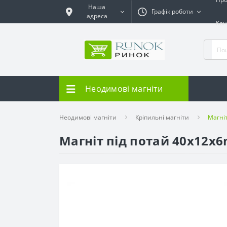
Наша
Графік роботи
адреса
Кон
Неодимові магніти
Неодимові магніти
Кріпильні магніти
Магніт
Магніт під потай 40x12x6