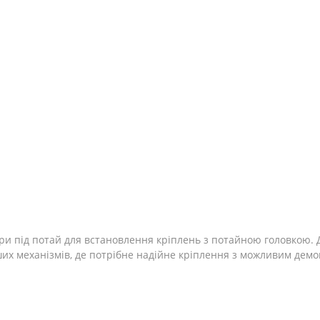
льне
ри під потай для встановлення кріплень з потайною головкою.
ших механізмів, де потрібне надійне кріплення з можливим демо
N