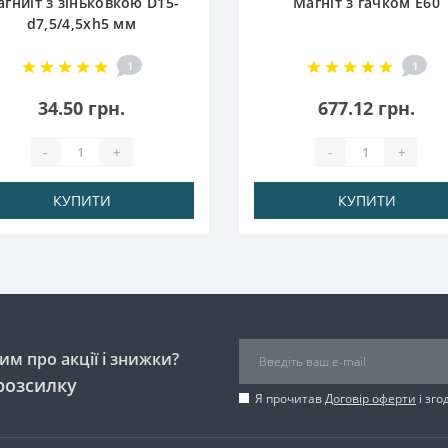
гниіт з зіньковкою D15-
Магніт з гачком E60
d7,5/4,5хh5 мм
1
1
34.50 грн.
677.12 грн.
-
+
-
+
КУПИТИ
КУПИТИ
м про акції і знижки?
розсилку
Я прочитав
Договір оферти
і зго