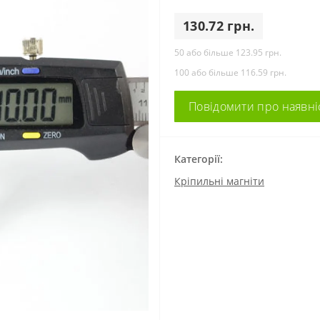
130.72 грн.
50 або більше 123.95 грн.
100 або більше 116.59 грн.
Повідомити про наявні
Категорії:
Кріпильні магніти