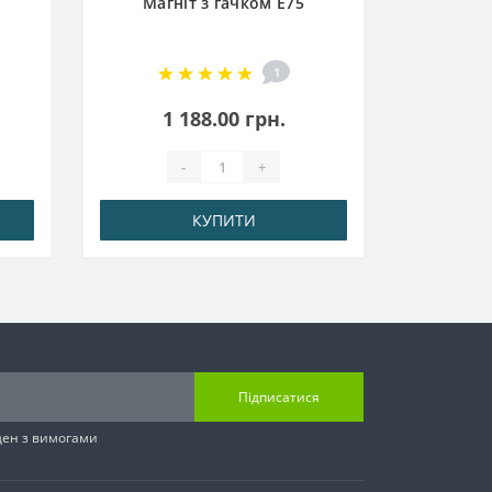
Магніт з гачком E75
НЕМ
1
1 188.00 грн.
-
+
КУПИТИ
Підписатися
ден з вимогами