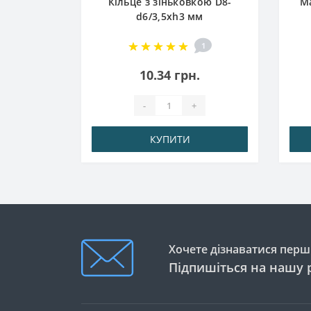
ою D14-
Кільце з зіньковкою D8-
Ма
м
d6/3,5хh3 мм
1
1
.
10.34 грн.
-
+
ОСТІ
КУПИТИ
Хочете дізнаватися перши
Підпишіться на нашу 