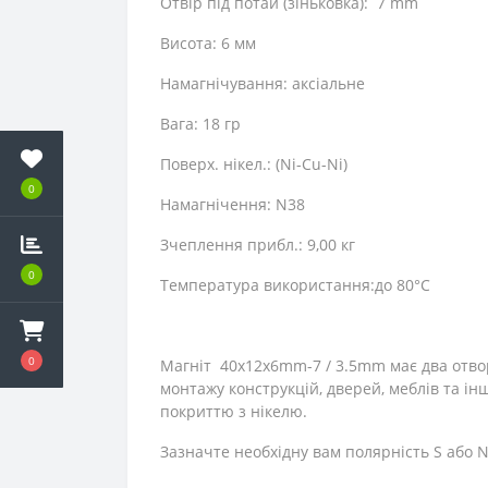
Отвір під потай (зіньковка): 7 mm
Висота: 6 мм
Намагнічування: аксіа
Вага: 18 гр
Поверх. нікел.: (Ni-Cu-Ni)
0
Намагнічення: N38
Зчеплення прибл.: 9,00 кг
0
Tемпература використання:до 80°C
0
Магніт 40x12x6mm-7 / 3.5mm має два отво
монтажу конструкцій, дверей, меблів та ін
покриттю з нікелю.
Зазначте необхідну вам полярність S або 