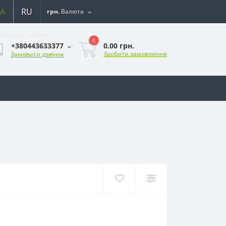
A
RU
грн.
Валюта
обистий кабінет
0
0.00 грн.
+380443633377
Зробити замовлення
Замовити дзвінок