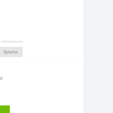
и передзвонимо
Купити
і)