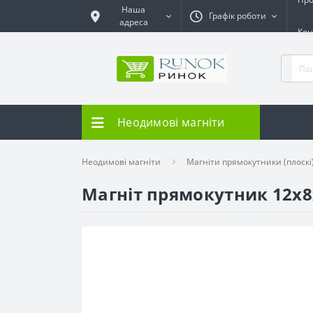
Наша
Графік роботи
адреса
Кон
Неодимові магніти
Неодимові магніти
Магніти прямокутники (плоскі
Магніт прямокутник 12х