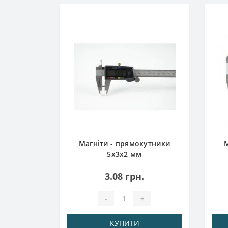
к 30x18x6
Магніти - прямокутники
М
5x3x2 мм
3.08 грн.
1
.
-
+
КУПИТИ