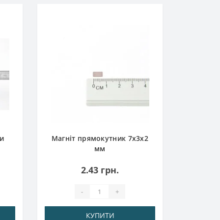
Магніт 
ки
Магніт прямокутник 7х3х2
мм
2.43 грн.
-
+
КУПИТИ