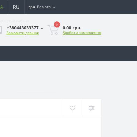
A
RU
грн.
Валюта
обистий кабінет
0
0.00 грн.
+380443633377
Зробити замовлення
Замовити дзвінок