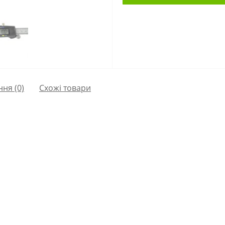
ння
(0)
Схожі товари