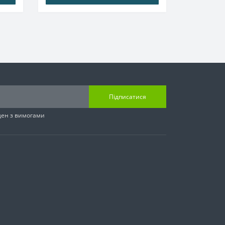
Підписатися
ден з вимогами