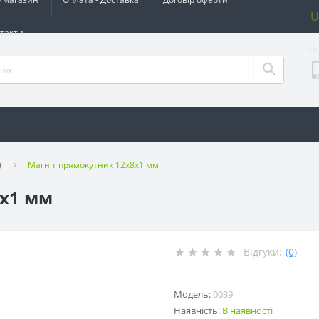
U
такти
Ос
)
Магніт прямокутник 12х8х1 мм
8х1 мм
Відгуки:
(0)
Модель:
0039
Наявність:
В наявності