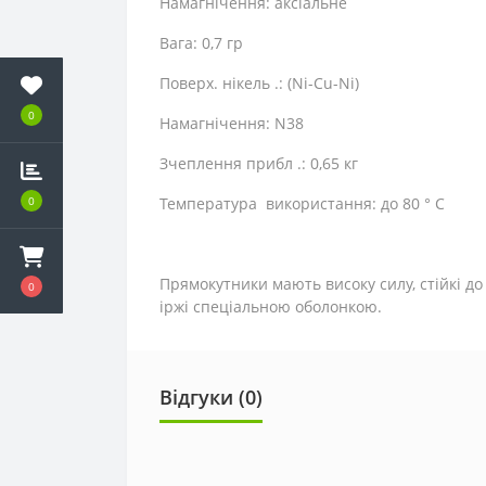
Намагнічення: аксіальне
Вага: 0,7 гр
Поверх. нікель .: (Ni-Cu-Ni)
0
Намагнічення: N38
Зчеплення прибл .: 0,65 кг
0
Температура використання: до 80 ° C
Прямокутники мають високу силу, стійкі до
0
іржі спеціальною оболонкою.
Відгуки (0)