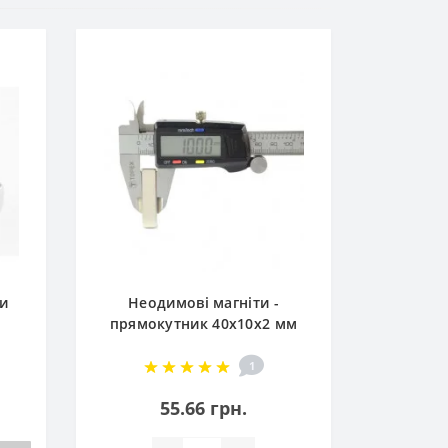
Магніт 
ки
Неодимові магніти -
прямокутник 40x10x2 мм
1
55.66 грн.