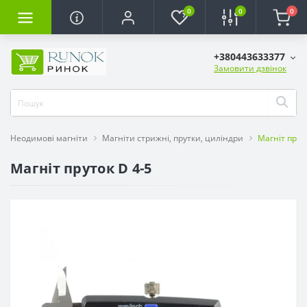
0
0
0
+380443633377
Замовити дзвінок
Неодимові магніти
Магніти стрижні, прутки, циліндри
Магніт прут
Магніт пруток D 4-5