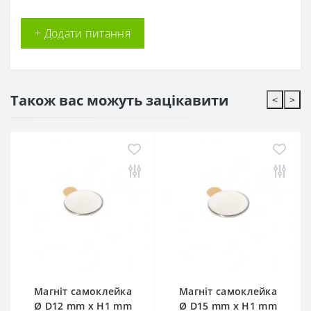
+ Додати питання
Також вас можуть зацікавити
<
>
Магніт самоклейка
Магніт самоклейка
Ø D12 mm х H1 mm
Ø D15 mm х H1 mm