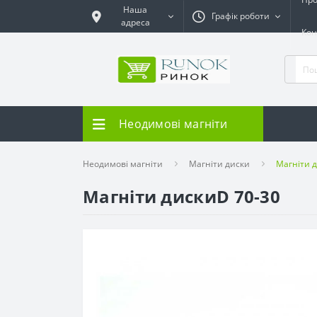
Наша
Графік роботи
адреса
Кон
Неодимові магніти
Неодимові магніти
Магніти диски
Магніти 
Магніти дискиD 70-30