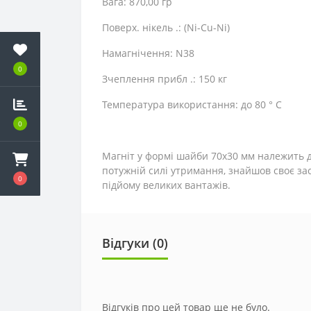
Вага: 870,00 гр
Поверх. нікель .: (Ni-Cu-Ni)
Намагнічення: N38
0
Зчеплення прибл .: 150 кг
Температура використання: до 80 ° C
0
Магніт у формі шайби 70х30 мм належить до
потужній силі утримання, знайшов своє за
0
підйому великих вантажів.
Відгуки (0)
Відгуків про цей товар ще не було.