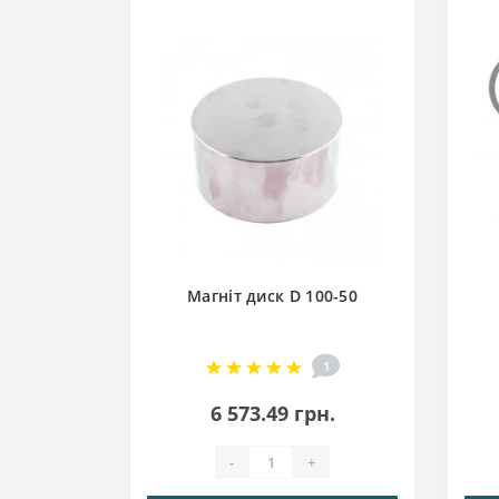
3-1,5
Магніт диск D 100-50
1
1
6 573.49 грн.
-
+