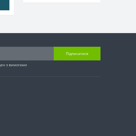
Підписатися
ден з вимогами