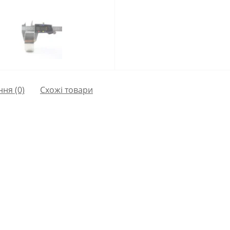
ння
(0)
Схожі товари