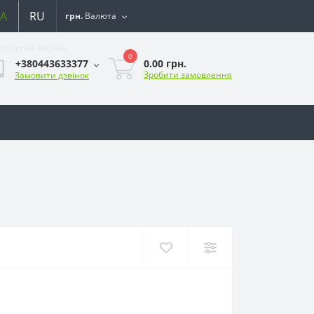
A
RU
грн.
Валюта
обистий кабінет
0
0.00 грн.
+380443633377
Зробити замовлення
Замовити дзвінок