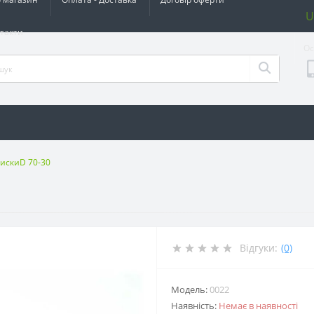
U
такти
Ос
дискиD 70-30
Відгуки:
(0)
Модель:
0022
Наявність:
Немає в наявності