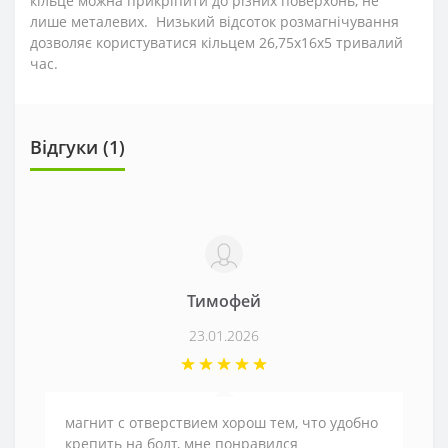
кільце можна прикріпити до різних поверхонь, не
лише металевих. Низький відсоток розмагнічування
дозволяє користуватися кільцем 26,75х16х5 тривалий
час.
Відгуки (1)
Тимофей
23.01.2026
магнит с отверствием хорош тем, что удобно
крепить на болт, мне понравился