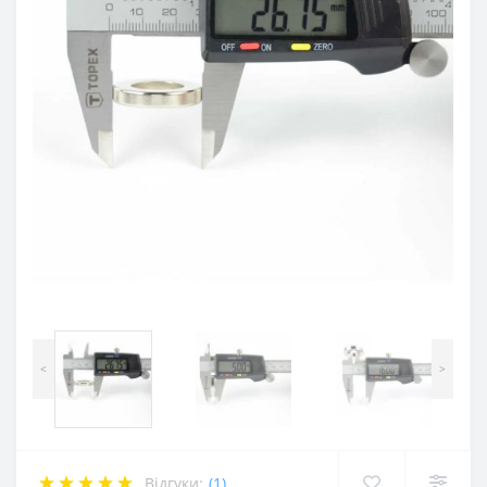
<
>
Відгуки:
(1)