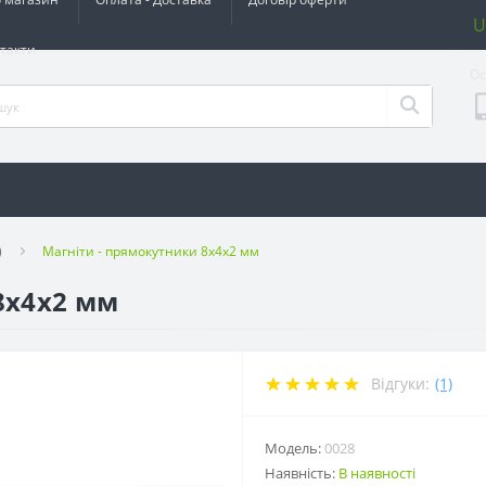
U
такти
Ос
)
Магніти - прямокутники 8x4x2 мм
8x4x2 мм
Відгуки:
(1)
Модель:
0028
Наявність:
В наявності