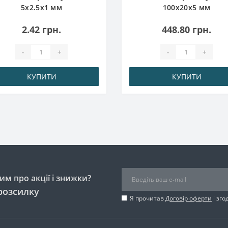
5x2.5x1 мм
100x20x5 мм
2.42 грн.
448.80 грн.
-
+
-
+
КУПИТИ
КУПИТИ
м про акції і знижки?
розсилку
Я прочитав
Договір оферти
і зго