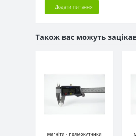
+ Додати питання
Також вас можуть заціка
к 30x6x6
Магніти - прямокутники
М