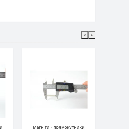
<
>
Магніт
1
НЕМ
ки
Магніти - прямокутники