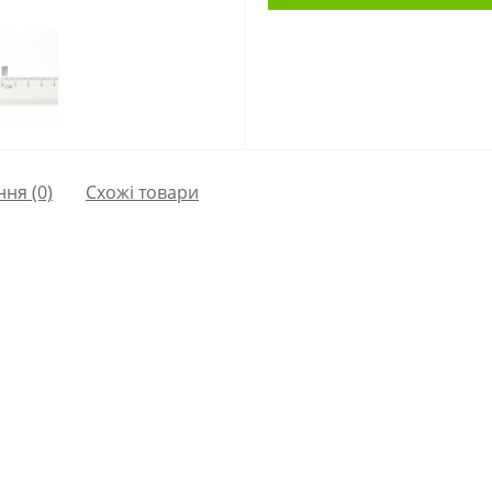
ння
(0)
Схожі товари