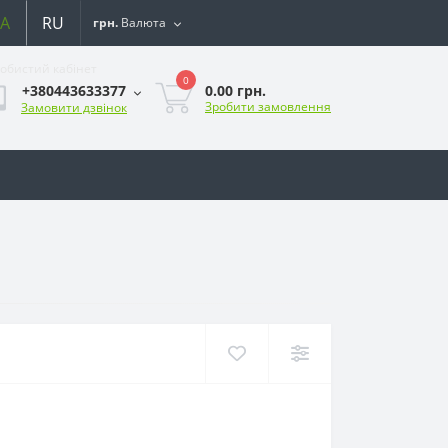
A
RU
грн.
Валюта
обистий кабінет
0
0.00 грн.
+380443633377
Зробити замовлення
Замовити дзвінок