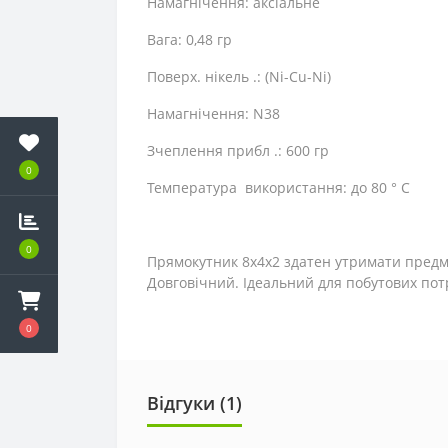
Намагнічення: аксіальне
Вага: 0,48 гр
Поверх. нікель .: (Ni-Cu-Ni)
Намагнічення: N38
Зчеплення прибл .: 600 гр
0
Температура використання: до 80 ° C
0
Прямокутник 8х4х2 здатен утримати предме
Довговічний. Ідеальний для побутових потр
0
Відгуки (1)