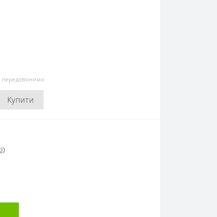
и передзвонимо
Купити
і)