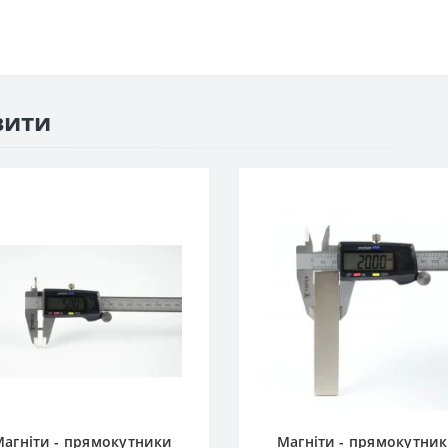
вити
агніти - прямокутники
Магніти - прямокутни