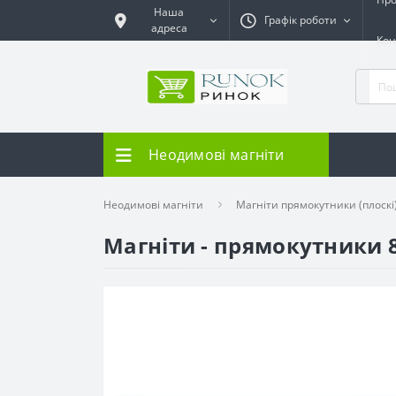
Наша
Графік роботи
адреса
Кон
Неодимові магніти
Неодимові магніти
Магніти прямокутники (плоскі
Магніти - прямокутники 