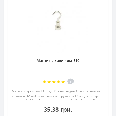
Магнит с крючком E10
1
Магнит с крючком E10Вид: КрючковидныйВысота вместе с
крючком 32 ммВысота вместе с рукавом 12 мм.Диаметр
наружный: 10 ммДиаметр внутр. резьба: 3.мВысота: 5
ммВес: 5,00 грПокрыт. никель.: (Ni-Cu-Ni)Намагничивание:
35.38 грн.
N38Сцепление прибл.: 3,00 кгТемператур..