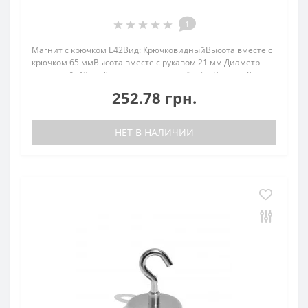
1
Магнит с крючком E42Вид: КрючковидныйВысота вместе с
крючком 65 ммВысота вместе с рукавом 21 мм.Диаметр
наружный: 42 ммДиаметр внутр. резьба: 6.мВысота: 9
ммВес: 130,00 грПокрыт. никель.: (Ni-Cu-
252.78 грн.
Ni)Намагничивание: N38Сцепление прибл.: 68,00
кгТемпера..
НЕТ В НАЛИЧИИ