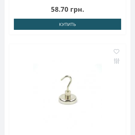
ммВес: 20,00 грПокрыт. никель.: (Ni-Cu-Ni)Намагничивание:
58.70 грн.
N38Сцепление прибл.: 13,00 кгТемперат..
КУПИТЬ