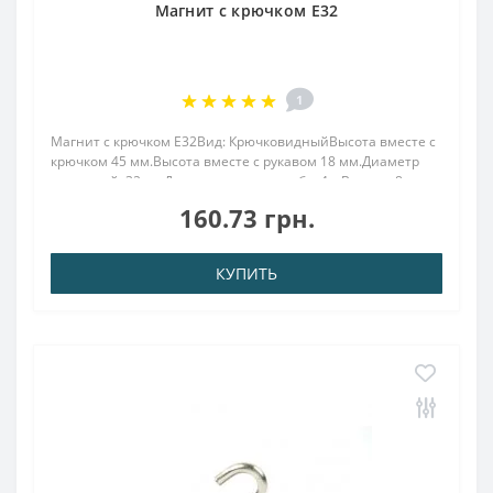
Магнит с крючком E32
1
Магнит с крючком E32Вид: КрючковидныйВысота вместе с
крючком 45 мм.Высота вместе с рукавом 18 мм.Диаметр
наружный: 32 ммДиаметр внутр. резьба: 4.мВысота: 8
ммВес: 50,00 грПокрыт. никель.: (Ni-Cu-Ni)Намагничивание:
160.73 грн.
N38Сцепление прибл.: 30,00 к..
КУПИТЬ