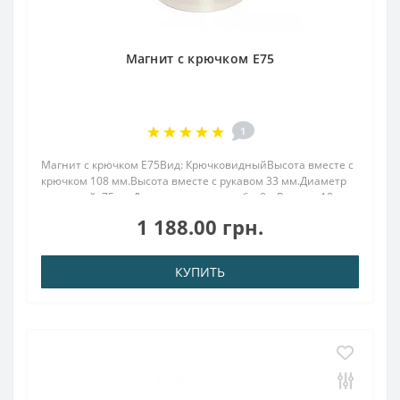
Магнит с крючком E75
1
Магнит с крючком E75Вид: КрючковидныйВысота вместе с
крючком 108 мм.Высота вместе с рукавом 33 мм.Диаметр
наружный: 75 ммДиаметр внутр. резьба: 8.мВысота: 18
ммВес: 530,00 грПокрыт. никель.: (Ni-Cu-
1 188.00 грн.
Ni)Намагничивание: N38Сцепление прибл.: 180,00 кгТем..
КУПИТЬ