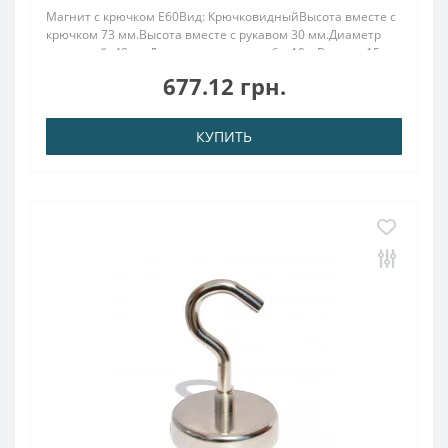
Магнит с крючком E60Вид: КрючковидныйВысота вместе с
крючком 73 мм.Высота вместе с рукавом 30 мм.Диаметр
наружный: 48 ммДиаметр внутр. резьба: 10.мВысота: 15
ммВес: 270,00 грПокрыт. никель.: (Ni-Cu-
677.12 грн.
Ni)Намагничивание: N38Сцепление прибл.: 112,00 кгТем..
КУПИТЬ