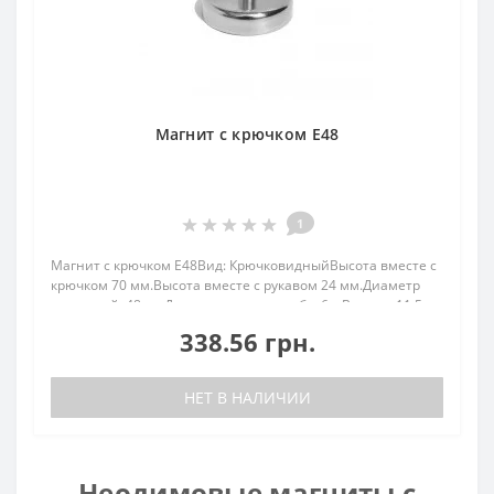
Магнит с крючком E48
1
Магнит с крючком E48Вид: КрючковидныйВысота вместе с
крючком 70 мм.Высота вместе с рукавом 24 мм.Диаметр
наружный: 48 ммДиаметр внутр. резьба: 6.мВысота: 11,5
ммВес: 170,00 грПокрыт. никель.: (Ni-Cu-
338.56 грн.
Ni)Намагничивание: N38Сцепление прибл.: 60,00 кгТем..
НЕТ В НАЛИЧИИ
Неодимовые магниты с