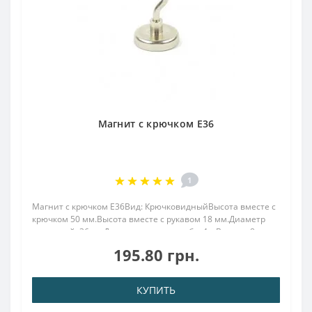
Магнит с крючком E36
1
Магнит с крючком E36Вид: КрючковидныйВысота вместе с
крючком 50 мм.Высота вместе с рукавом 18 мм.Диаметр
наружный: 36 ммДиаметр внутр. резьба: 4.мВысота: 8
ммВес: 70,00 грПокрыт. никель.: (Ni-Cu-Ni)Намагничивание:
195.80 грн.
N38Сцепление прибл.: 40,00 кгТемпера..
КУПИТЬ