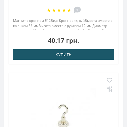
1
Магнит с крючком E12Вид: КрючковидныйВысота вместе с
крючком 36 ммВысота вместе с рукавом 12 мм.Диаметр
наружный: 12 ммДиаметр внутр. резьба: 3.мВысота: 5
ммВес: 6,00 грПокрыт. никель.: (Ni-Cu-Ni)Намагничивание:
40.17 грн.
N38Сцепление прибл.: 4,00кгТемпература..
КУПИТЬ