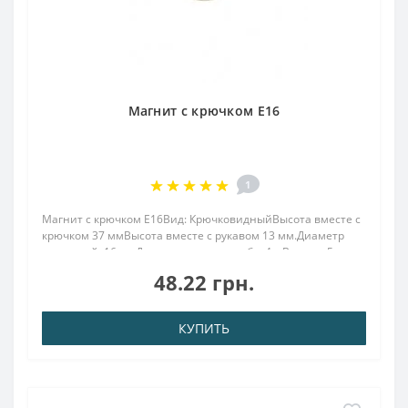
Магнит с крючком E16
1
Магнит с крючком E16Вид: КрючковидныйВысота вместе с
крючком 37 ммВысота вместе с рукавом 13 мм.Диаметр
наружный: 16 ммДиаметр внутр. резьба: 4.мВысота: 5
ммВес: 11,00 грПокрыт. никель.: (Ni-Cu-Ni)Намагничивание:
48.22 грн.
N38Сцепление прибл.: 8,00 кгТемперату..
КУПИТЬ