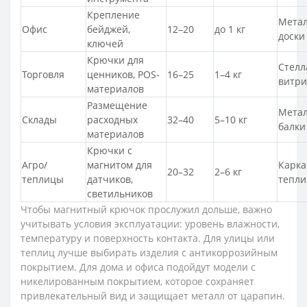
Крепление
Метал
Офис
бейджей,
12–20
до 1 кг
доски
ключей
Крючки для
Стелл
Торговля
ценников, POS-
16–25
1–4 кг
витр
материалов
Размещение
Метал
Склады
расходных
32–40
5–10 кг
балки
материалов
Крючки с
Агро/
магнитом для
Карка
20–32
2–6 кг
теплицы
датчиков,
тепл
светильников
Чтобы магнитный крючок прослужил дольше, важно
учитывать условия эксплуатации: уровень влажности,
температуру и поверхность контакта. Для улицы или
теплиц лучше выбирать изделия с антикоррозийным
покрытием. Для дома и офиса подойдут модели с
никелированным покрытием, которое сохраняет
привлекательный вид и защищает металл от царапин.