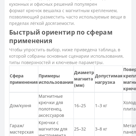
кухонных и офисных решений популярен
формат крючок вешалка с магнитным креплением,
позволяющий разместить часто используемые вещи в
пределах лёгкой досягаемости.
Быстрый ориентир по сферам
применения
Чтобы упростить выбор, ниже приведена таблица, в
которой собраны основные сценарии использования,
типы поверхностей и ключевые параметры.
Пове
Диаметр
Сфера
Примеры
Допустимая
креп
магнита
применения
использования
нагрузка
магни
(мм)
крюч
Магнитные
крючки для
Холод
Дом/кухня
16–25
1–3 кг
полотенец,
плита
аксессуаров
Крючки с
Гараж/
Метал
магнитом для
25–32
3–8 кг
мастерская
пане
инструмента