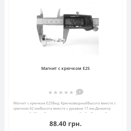
Магнит с крючком E25
1
Магнит с крючком E25Вид: КрючковидныйВысота вместе с
крючком 42 ммВысота вместе с рукавом 17 мм.Диаметр
наружный: 25 ммДиаметр внутр. резьба: 5.мВысота: 8
ммВес: 30,00 грПокрыт. никель.: (Ni-Cu-Ni)Намагничивание:
88.40 грн.
N38Сцепление прибл.: 18,00 кгТемперат..