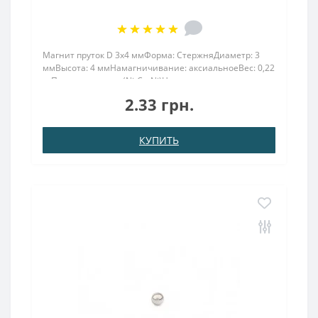
Магнит пруток D 3х4 ммФорма: СтержняДиаметр: 3
ммВысота: 4 ммНамагничивание: аксиальноеВес: 0,22
грПокрыт. никель.: (Ni-Cu-Ni)Намагничивание:
N38Сцепление прибл.: 0,450 кгТемпература
2.33 грн.
использования: до 80°C ..
КУПИТЬ