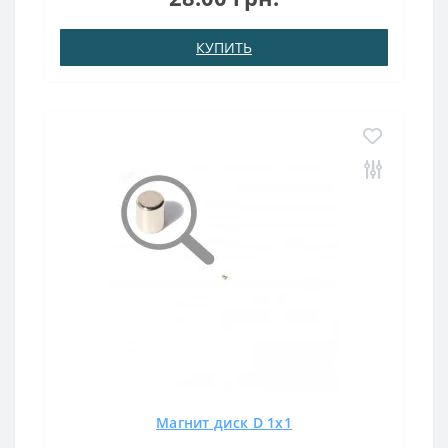
кгТемпература использования: до 80°CРазмер, ко..
КУПИТЬ
Магнит диск D 1x1