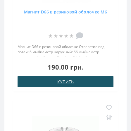
Магнит D66 в резиновой оболочке М6
Магнит D66 в резиновой оболочке Отверстие под
потай: 6 ммДиаметр наружный: 66 ммДиаметр
отверстия: 6 мВысота: 8 ммВес: 87.4 грПокрыт. никель.:
(Ni-Cu-Ni)Намагничивание: N38Сцепление прибл.: 12
190.00 грн.
кгТемпература использования: до 80°CМагнит D66 в
рез..
КУПИТЬ