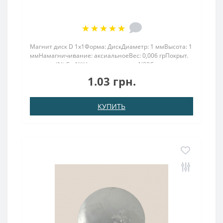
Магнит диск D 1x1Форма: ДискДиаметр: 1 ммВысота: 1
ммНамагничивание: аксиальноеВес: 0,006 грПокрыт.
никель.: (Ni-Cu-Ni)Намагничивание: N38Сцепление
прибл.: 25грТемпература использования: до
1.03 грн.
80°CМагнит 1 мм в диаметре высотой класса N 38 (до
80о С), н..
КУПИТЬ