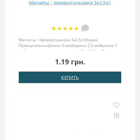
Магниты - прямоугольники 3x2.5x1
Магниты – прямоугольники 3x2.5x1Форма:
ПрямоугольникДлина: 3 ммШирина: 2,5 ммВысота: 1
ммНамагничивание: аксиальноеВес: 0,06 грПокрыт.
никель.: (Ni-Cu-Ni)Намагничивание: N38Сцепление
1.19 грн.
прибл.: 0.180 кгТемпература использования: до
80°CПрямоугольник 3х2..
КУПИТЬ