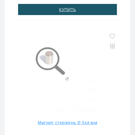
80°CМагнит стержень 3х40 характеризуется высок..
КУПИТЬ
Магнит стержень D 3х4 мм