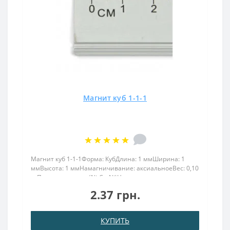
Магнит куб 1-1-1
Магнит куб 1-1-1Форма: КубДлина: 1 ммШирина: 1
ммВысота: 1 ммНамагничивание: аксиальноеВес: 0,10
грПокрыт. никель.: (Ni-Cu-Ni)Намагничивание:
N38Сцепление прибл.: 0.028 кгТемпература
2.37 грн.
использования: до 80°CМалый, но мощный магнит куб
1х1х1 станет идеа..
КУПИТЬ