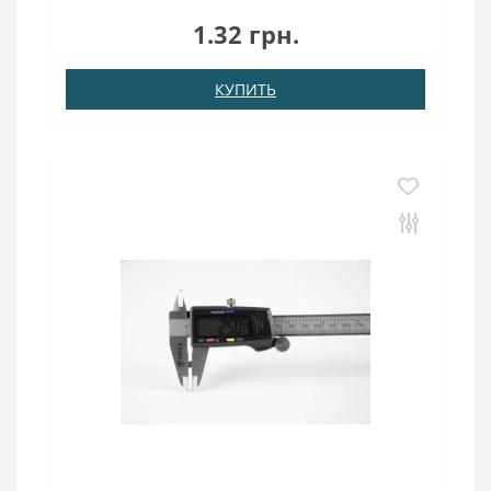
Ni)Намагничивание: N38Сцепление прибл.: 0.030
1.32 грн.
кгТемпература использования: до 80°CНеодимовый
магнит квадрат 2х2х1 име..
КУПИТЬ