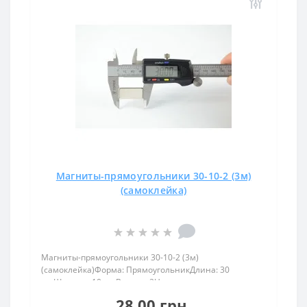
Магниты-прямоугольники 30-10-2 (3м)
(самоклейка)
Магниты-прямоугольники 30-10-2 (3м)
(самоклейка)Форма: ПрямоугольникДлина: 30
ммШирина: 10 ммВысота: 2Намагничивание:
аксиальноеВес: 5 грПокрыт. никель.: (Ni-Cu-
28.00 грн.
Ni)Намагничивание: N38Сцепление прибл.: 6