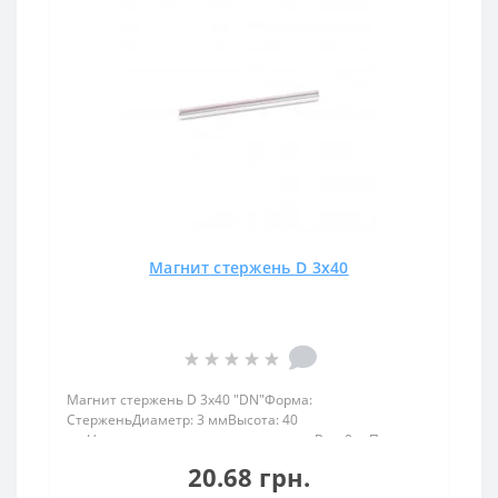
Магнит стержень D 3x40
Магнит стержень D 3x40 "DN"Форма:
СтерженьДиаметр: 3 ммВысота: 40
ммНамагничивание: диаметральноеВес: 0 грПокрыт.
никель.: (Ni-Cu-Ni)Намагничивание: N38Сцепление
20.68 грн.
прибл.: 0 кгТемпература использования: до