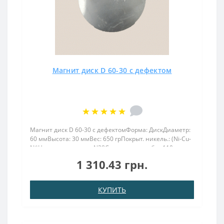
Магнит диск D 60-30 с дефектом
Магнит диск D 60-30 с дефектомФорма: ДискДиаметр:
60 ммВысота: 30 ммВес: 650 грПокрыт. никель.: (Ni-Cu-
Ni)Намагничивание: N38Сцепление прибл.: 110
кгТемпература использования: до 80°C..
1 310.43 грн.
КУПИТЬ