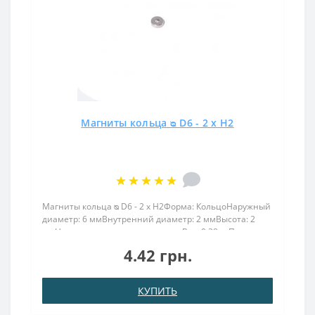
Магниты кольца ᴓ D6 - 2 x H2
Магниты кольца ᴓ D6 - 2 x H2Форма: КольцоНаружный
диаметр: 6 ммВнутренний диаметр: 2 ммВысота: 2
ммНамагничивание: аксиальноеВес: 0,38 грПокрыт.
никель.: (Ni-Cu-Ni)Намагничивание: N38Сцепление
4.42 грн.
прибл.: 0,390 кгТемпература использования: до
80°CМагнит ..
КУПИТЬ