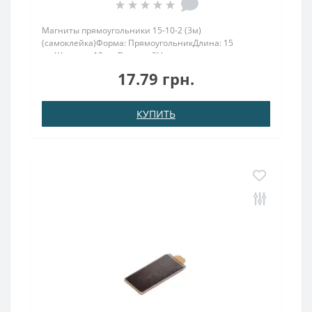
Магниты прямоугольники 15-10-2 (3м)
(самоклейка)Форма: ПрямоугольникДлина: 15
ммШирина: 10 ммВысота: 2Намагничивание:
аксиальноеВес: 2,2 грПокрыт. никель.: (Ni-Cu-
17.79 грн.
Ni)Намагничивание: N38Сцепление прибл.: 3,5
кгТемпература использования: до 80°CСамокле..
КУПИТЬ