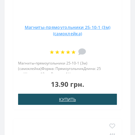
Магниты-прямоугольники 25-10-1 (3м)
(самоклейка)
Магниты-прямоугольники 25-10-1 (3м)
(самоклейка)Форма: ПрямоугольникДлина: 25
ммШирина: 10 ммВысота: 1Намагничивание:
аксиальноеВес: 2,1 грПокрыт. никель.: (Ni-Cu-
13.90 грн.
Ni)Намагничивание: N38Сцепление прибл.: 1
кгТемпература использования: до 80°CНеодимовы..
КУПИТЬ