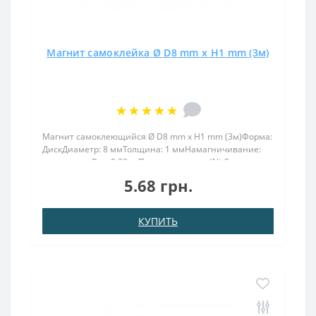
Магнит самоклейка Ø D8 mm х H1 mm (3м)
Магнит самоклеющийся Ø D8 mm х H1 mm (3м)Форма:
ДискДиаметр: 8 ммТолщина: 1 ммНамагничивание:
аксиальноеВес: 0,38 грПокрыт. никель.: (Ni-Cu-
Ni)Намагничивание: N38Сцепление прибл.: 0.500
5.68 грн.
грТемпература использования: до 80°CМощный
магнит самоклеющийся ..
КУПИТЬ