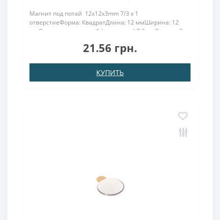
Магнит под потай 12x12x3mm 7/3 х 1
отверстиеФорма: КвадратДлина: 12 ммШирина: 12
ммОтверстие под потай (зеньковка) 7,3 ммВысота: 3
ммНамагничивание: аксиальноеВес: 3 грПокрыт.
21.56 грн.
никель.: (Ni-Cu-Ni)Намагничивание: N38Сцепление
прибл.: 1,80 кгТемпе..
КУПИТЬ