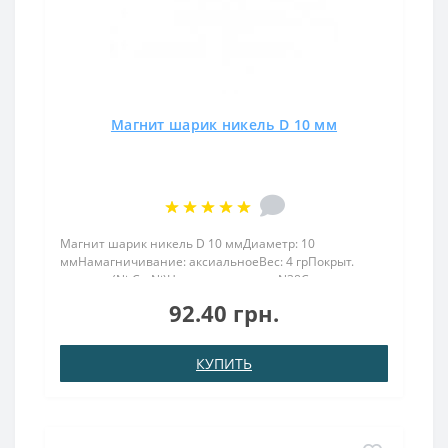
Магнит шарик никель D 10 мм
Магнит шарик никель D 10 ммДиаметр: 10
ммНамагничивание: аксиальноеВес: 4 грПокрыт.
никель.: (Ni-Cu-Ni)Намагничивание: N38Сцепление
прибл.: 1,5 кгТемпература использования: до
92.40 грн.
80°CМагнит формой шара диаметром 10 мм и весом 4
грамма имеет силу удержан..
КУПИТЬ