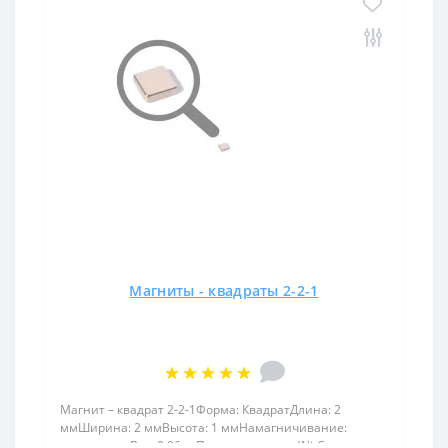
Магниты - квадраты 2-2-1
Магнит – квадрат 2-2-1Форма: КвадратДлина: 2
ммШирина: 2 ммВысота: 1 ммНамагничивание:
аксиальноеВес: 0,06 грПокрыт. никель.: (Ni-Cu-