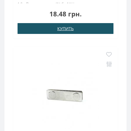
1,8грПокрыт. никель.: (Ni-Cu-Ni)Намагничивание:
N38Сцепление прибл.: 1.8 кгТемпература
18.48 грн.
использования: до 180°CПостоянный магнит 10х3
изготовлен для работы ..
КУПИТЬ