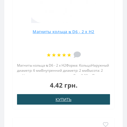
Магниты кольца ᴓ D6 - 2 x H2
Магниты кольца ᴓ D6 - 2 x H2Форма: КольцоНаружный
диаметр: 6 ммВнутренний диаметр: 2 ммВысота: 2
ммНамагничивание: аксиальноеВес: 0,38 грПокрыт.
никель.: (Ni-Cu-Ni)Намагничивание: N38Сцепление
4.42 грн.
прибл.: 0,390 кгТемпература использования: до
80°CМагнит ..
КУПИТЬ