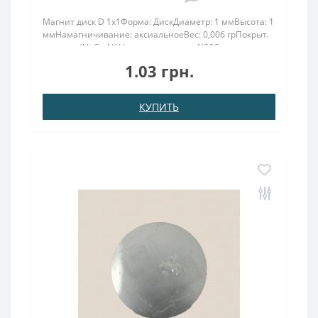
Магнит диск D 1x1Форма: ДискДиаметр: 1 ммВысота: 1
ммНамагничивание: аксиальноеВес: 0,006 грПокрыт.
никель.: (Ni-Cu-Ni)Намагничивание: N38Сцепление
прибл.: 25грТемпература использования: до
1.03 грн.
80°CМагнит 1 мм в диаметре высотой класса N 38 (до
80о С), н..
КУПИТЬ