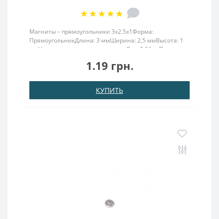
Магниты – прямоугольники 3x2.5x1Форма:
ПрямоугольникДлина: 3 ммШирина: 2,5 ммВысота: 1
ммНамагничивание: аксиальноеВес: 0,06 грПокрыт.
никель.: (Ni-Cu-Ni)Намагничивание: N38Сцепление
1.19 грн.
прибл.: 0.180 кгТемпература использования: до
80°CПрямоугольник 3х2..
КУПИТЬ