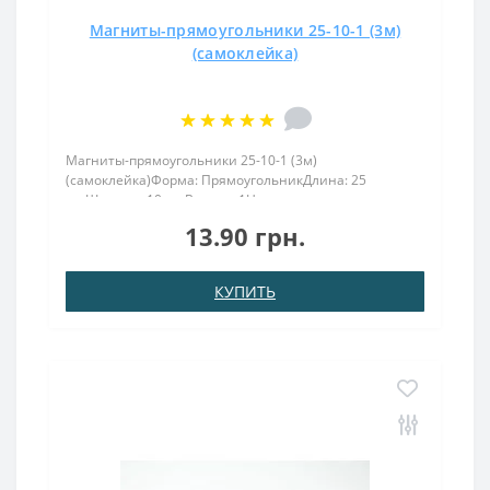
Магниты-прямоугольники 25-10-1 (3м)
(самоклейка)
Магниты-прямоугольники 25-10-1 (3м)
(самоклейка)Форма: ПрямоугольникДлина: 25
ммШирина: 10 ммВысота: 1Намагничивание:
аксиальноеВес: 2,1 грПокрыт. никель.: (Ni-Cu-
13.90 грн.
Ni)Намагничивание: N38Сцепление прибл.: 1
кгТемпература использования: до 80°CНеодимовы..
КУПИТЬ