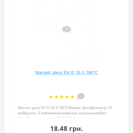
Магнит диск EH D 10-3 180°C
Магнит диск EH D 10-3 180°CФорма: ДискДиаметр: 10
ммВысота: 3 ммНамагничивание: аксиальноеВес:
1,8грПокрыт. никель.: (Ni-Cu-Ni)Намагничивание:
N38Сцепление прибл.: 1.8 кгТемпература
18.48 грн.
использования: до 180°CПостоянный магнит 10х3