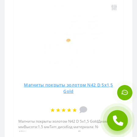
Магниты покрыты золотом N42 D 5x1,5
Gold
Магниты покрыты золотом N42 D 5x1,5 GoldДиаметр:5
ммВысота:1.5 ммТип: дискКод материала: N-
42Намагничивание: аксиальноеПокрытие: