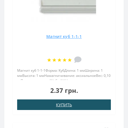
Магнит куб 1-1-1
Магнит куб 1-1-1Форма: КубДлина: 1 ммШирина: 1
ммВысота: 1 ммНамагничивание: аксиальноеВес: 0,10
грПокрыт. никель.: (Ni-Cu-Ni)Намагничивание:
N38Сцепление прибл.: 0.028 кгТемпература
2.37 грн.
использования: до 80°CМалый, но мощный магнит куб
1х1х1 станет идеа..
КУПИТЬ