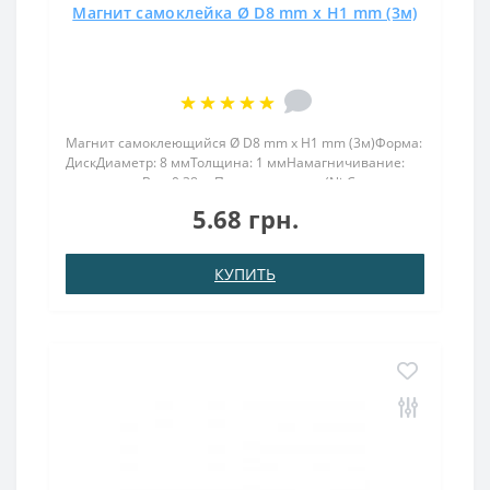
Магнит самоклейка Ø D8 mm х H1 mm (3м)
Магнит самоклеющийся Ø D8 mm х H1 mm (3м)Форма:
ДискДиаметр: 8 ммТолщина: 1 ммНамагничивание:
аксиальноеВес: 0,38 грПокрыт. никель.: (Ni-Cu-
Ni)Намагничивание: N38Сцепление прибл.: 0.500
5.68 грн.
грТемпература использования: до 80°CМощный
магнит самоклеющийся ..
КУПИТЬ