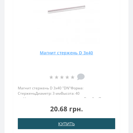
Магнит стержень D 3x40
Магнит стержень D 3x40 "DN"Форма:
СтерженьДиаметр: 3 ммВысота: 40
ммНамагничивание: диаметральноеВес: 0 грПокрыт.
никель.: (Ni-Cu-Ni)Намагничивание: N38Сцепление
20.68 грн.
прибл.: 0 кгТемпература использования: до
80°CМагнит стержень 3х40 характеризуется высок..
КУПИТЬ