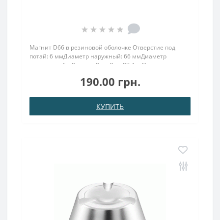
Магнит D66 в резиновой оболочке Отверстие под
потай: 6 ммДиаметр наружный: 66 ммДиаметр
отверстия: 6 мВысота: 8 ммВес: 87.4 грПокрыт. никель.:
(Ni-Cu-Ni)Намагничивание: N38Сцепление прибл.: 12
190.00 грн.
кгТемпература использования: до 80°CМагнит D66 в
рез..
КУПИТЬ