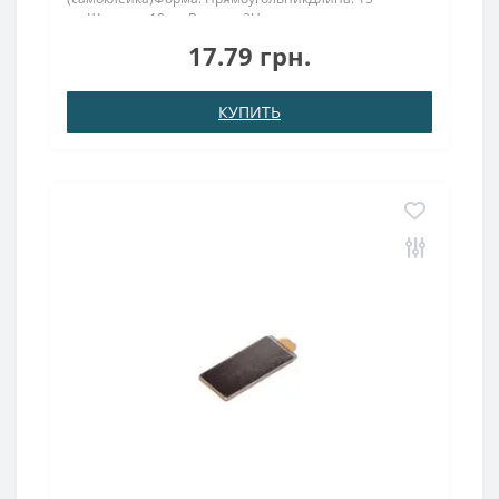
ммШирина: 10 ммВысота: 2Намагничивание:
аксиальноеВес: 2,2 грПокрыт. никель.: (Ni-Cu-
17.79 грн.
Ni)Намагничивание: N38Сцепление прибл.: 3,5
кгТемпература использования: до 80°CСамокле..
КУПИТЬ