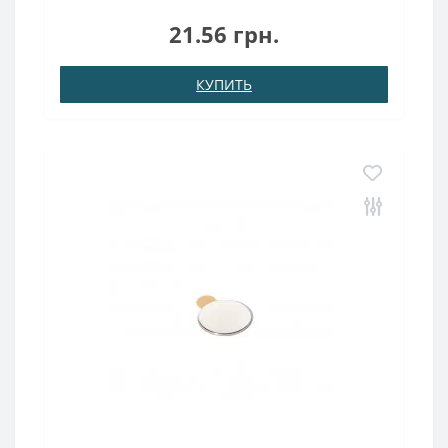
ммОтверстие под потай (зеньковка) 7,3 ммВысота: 3
ммНамагничивание: аксиальноеВес: 3 грПокрыт.
21.56 грн.
никель.: (Ni-Cu-Ni)Намагничивание: N38Сцепление
прибл.: 1,80 кгТемпе..
КУПИТЬ