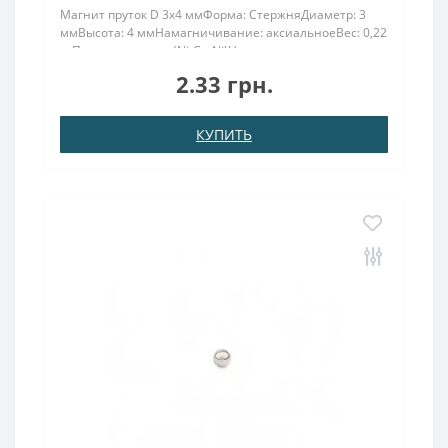
Магнит пруток D 3х4 ммФорма: СтержняДиаметр: 3
ммВысота: 4 ммНамагничивание: аксиальноеВес: 0,22
грПокрыт. никель.: (Ni-Cu-Ni)Намагничивание:
N38Сцепление прибл.: 0,450 кгТемпература
2.33 грн.
использования: до 80°C ..
КУПИТЬ