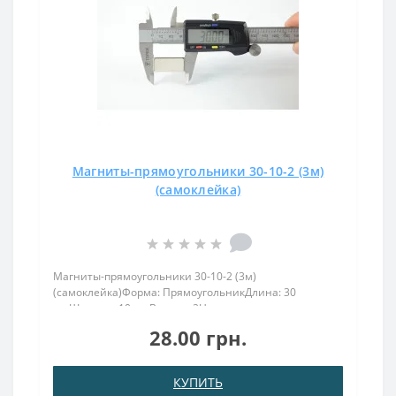
Магниты-прямоугольники 30-10-2 (3м)
(самоклейка)
Магниты-прямоугольники 30-10-2 (3м)
(самоклейка)Форма: ПрямоугольникДлина: 30
ммШирина: 10 ммВысота: 2Намагничивание:
аксиальноеВес: 5 грПокрыт. никель.: (Ni-Cu-
28.00 грн.
Ni)Намагничивание: N38Сцепление прибл.: 6
кгТемпература использования: до 80°CРазмер, ко..
КУПИТЬ