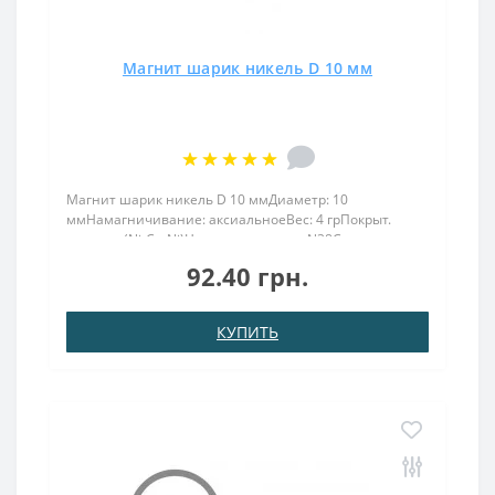
Магнит шарик никель D 10 мм
Магнит шарик никель D 10 ммДиаметр: 10
ммНамагничивание: аксиальноеВес: 4 грПокрыт.
никель.: (Ni-Cu-Ni)Намагничивание: N38Сцепление
прибл.: 1,5 кгТемпература использования: до
92.40 грн.
80°CМагнит формой шара диаметром 10 мм и весом 4
грамма имеет силу удержан..
КУПИТЬ