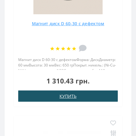
Магнит диск D 60-30 с дефектом
Магнит диск D 60-30 с дефектомФорма: ДискДиаметр:
60 ммВысота: 30 ммВес: 650 грПокрыт. никель.: (Ni-Cu-
Ni)Намагничивание: N38Сцепление прибл.: 110
кгТемпература использования: до 80°C..
1 310.43 грн.
КУПИТЬ