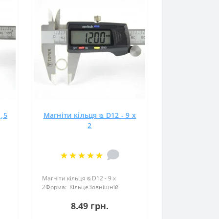
1,5
Магніти кільця ᴓ D12 - 9 x
2
Магніти кільця ᴓ D12 - 9 x
2Форма: КільцеЗовнішній
я:
діаметр: 12 ммВнутрішній
8.49 грн.
діаметр: 9 ммВисота: 2
ня:
ммНамагнічення: