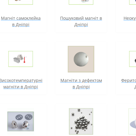
Магніт самоклейка
Пошуковий магніт в
Неоку
в Дніпрі
Дніпрі
Високотемпературні
Магніти з дефектом
Ферито
магніти в Дніпрі
в Дніпрі