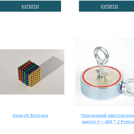
аксіальнеВага: 0,3 грПоверх.
N38Зчеплення прибл .: 0.580
КУПИТИ
КУПИТИ
нікель .: (Ni-Cu-Ni)Намагнічення:
кгТемпература використання
N38Зчеплення прибл .: 0.70
до 80 ° CЗа допомогою магніт
кгТемпература використання:
7х7х1,5 ви легко ..
до 80 ° CНеодимовий
прямокутни..
Неокуб Веселка
Пошуковий двосторонн
магніт F = 400 * 2 Prem