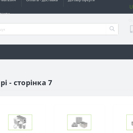
U
такти
Ос
і - сторінка 7