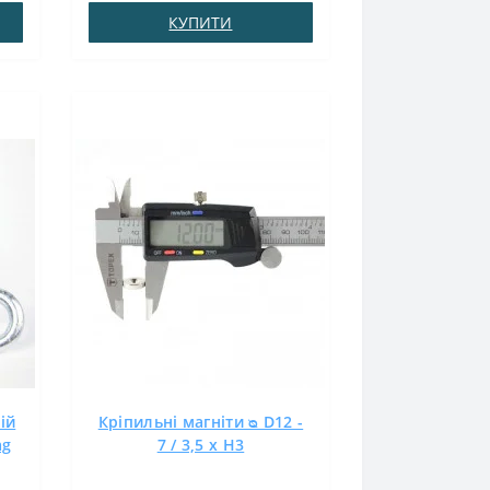
аксіальнеВага: 0,74 грПоверх.
КУПИТИ
:
нікель .: (Ni-Cu-Ni)Намагнічення:
у
N38Зчеплення прибл .: 1,200
кгТемпература використання: до
80 ° C..
ій
Кріпильні магніти ᴓ D12 -
ag
7 / 3,5 x H3