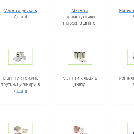
Магніти диски в
Магніти
Магніт
Дніпрі
прямокутники
(плоскі) в Дніпрі
Магніти стрижні,
Магніти кільця в
Кріпиль
прутки, циліндри в
Дніпрі
Дніпрі