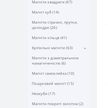
Магніти квадрати (47)
Магніт куб (14)
Магніти стрижні, прутки,
циліндри (26)
Магніти кільця (41)
Кріпильні магніти (63)
Магніти з діаметральною
Магніти в корпусі з гвинтом
(10)
намагніченістю (6)
Магніти в корпусі з потаєм
Магніт самоклейка (10)
під шуруп, саморіз (11)
Пошуковий магніт (15)
Магнітні гачки (11)
Неокуби (17)
Магніти покриті золотом (2)