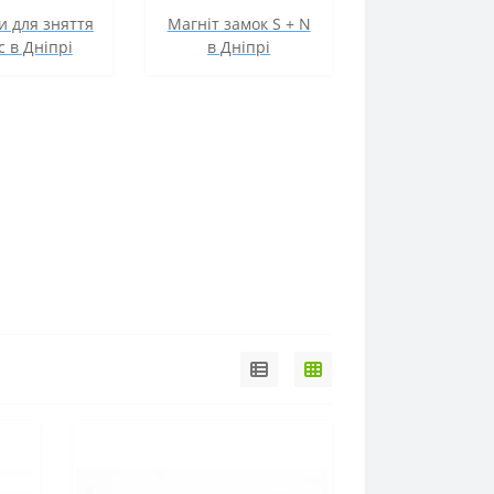
и для зняття
Магніт замок S + N
с в Дніпрі
в Дніпрі