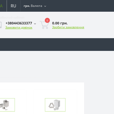
A
RU
грн.
Валюта
обистий кабінет
0
0.00 грн.
+380443633377
Зробити замовлення
Замовити дзвінок