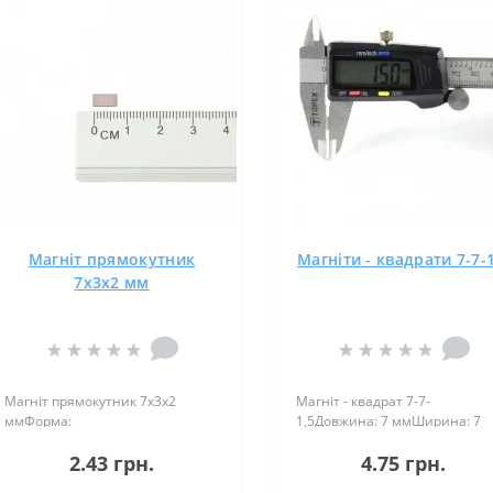
Магніт прямокутник
Магніти - квадрати 7-7-
7х3х2 мм
Магніт прямокутник 7х3х2
Магніт - квадрат 7-7-
ммФорма:
1,5Довжина: 7 ммШирина: 7
ПрямокутникДовжина: 7
ммВисота: 1,5 ммНамагніченн
2.43 грн.
4.75 грн.
ммШирина: 3 ммВисота: 2
аксіальнеВага: 1,70 грПоверх.
ммНамагнічення:
нікель .: (Ni-Cu-Ni)Намагнічен