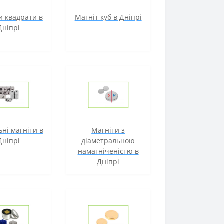
и квадрати в
Магніт куб в Дніпрі
Дніпрі
ні магніти в
Магніти з
Дніпрі
діаметральною
намагніченістю в
Дніпрі