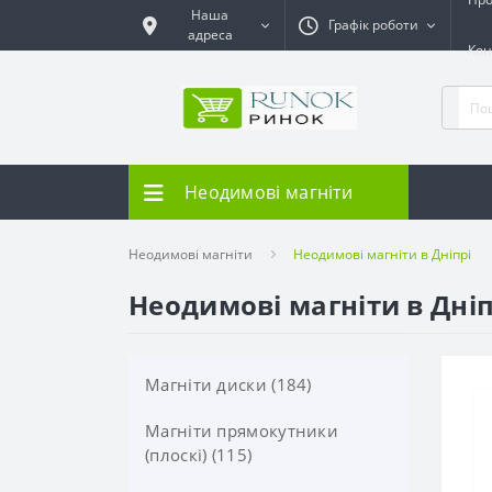
Наша
Графік роботи
адреса
Кон
Неодимові магніти
Неодимові магніти
Неодимові магніти в Дніпрі
Неодимові магніти в Дніпр
Магніти диски (184)
Магніти прямокутники
(плоскі) (115)