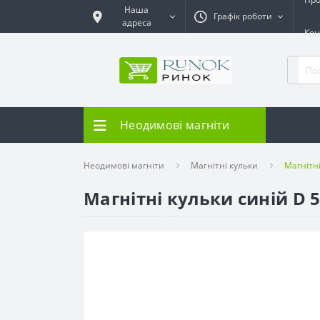
Наша
Графік роботи
адреса
Кон
Неодимові магніти
Неодимові магніти
Магнітні кульки
Магнітн
Магнітні кульки синій D