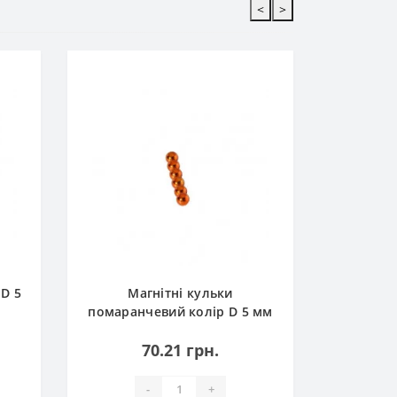
<
>
Магнітн
колір D
 D 5
Магнітні кульки
помаранчевий колір D 5 мм
комплект 6шт
70.21 грн.
-
+