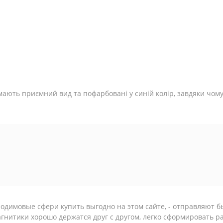
мають приємний вид та пофарбовані у синій колір, завдяки чом
одимовые сфери купить выгодно на этом сайте, - отправляют б
гнитики хорошо держатся друг с другом, легко сформировать р