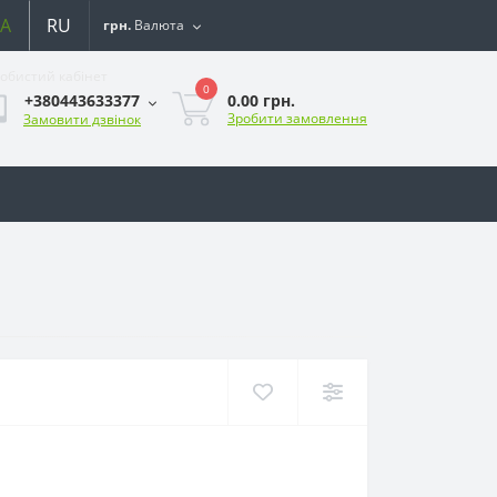
A
RU
грн.
Валюта
обистий кабінет
0
0.00 грн.
+380443633377
Зробити замовлення
Замовити дзвінок