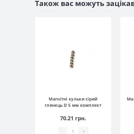
Також вас можуть заціка
кель D 5
Магнітні кульки сірий
Маг
6шт
глянець D 5 мм комплект
6шт
.
70.21 грн.
-
+