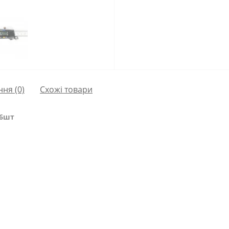
ння
(0)
Схожі товари
 6шт