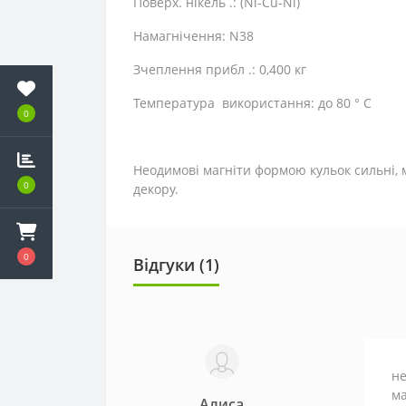
Поверх. нікель .: (Ni-Cu-Ni)
Намагнічення: N38
Зчеплення прибл .: 0,400 кг
Температура використання: до 80 ° C
0
Неодимові магніти формою кульок сильні, 
0
декору.
0
Відгуки (1)
не
ма
Алиса