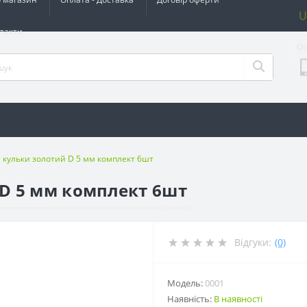
U
такти
Ос
і кульки золотий D 5 мм комплект 6шт
 D 5 мм комплект 6шт
Відгуки:
(0)
Модель:
0001
Наявність:
В наявності