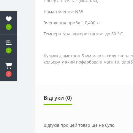
Поверх. нікель .: (Ni-Cu-Ni)
Намагнічення: N38
Зчеплення прибл .: 0,400 кг
0
Температура використання: до 80 ° C
0
Кульки діаметром 5 мм мають силу зчеплен
кольору, у який пофарбовані магніти, вирі
0
Відгуки (0)
Відгуків про цей товар ще не було.