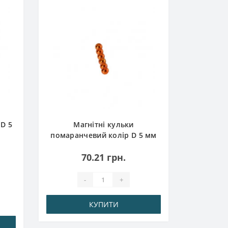
Магнітн
колір D
 D 5
Магнітні кульки
помаранчевий колір D 5 мм
комплект 6шт
70.21 грн.
-
+
КУПИТИ