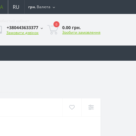
A
RU
грн.
Валюта
обистий кабінет
0
0.00 грн.
+380443633377
Зробити замовлення
Замовити дзвінок