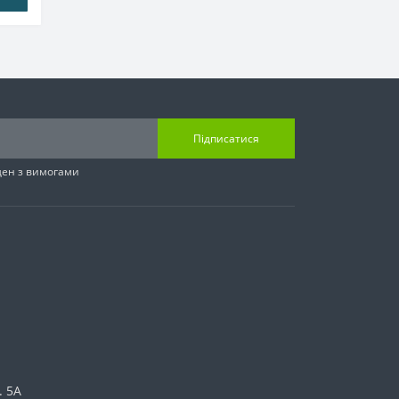
Підписатися
ден з вимогами
. 5А