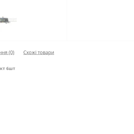
ння
(0)
Схожі товари
ект 6шт