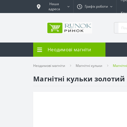
Наша
Графік роботи
адреса
Кон
Неодимові магніти
Неодимові магніти
Магнітні кульки
Магнітн
Магнітні кульки золотий