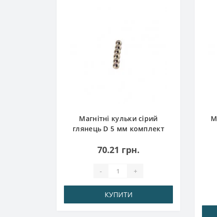
кель D 5
Магнітні кульки сірий
М
6шт
глянець D 5 мм комплект
6шт
.
70.21 грн.
-
+
КУПИТИ