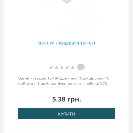
Магніти - квадрати 10-10-1
Магніт - квадрат 10-10-1Довжина: 10 ммШирина: 10
ммВисота: 1 ммНамагнічення: аксіальнеВага: 0,76
грПоверх. нікель .: (Ni-Cu-Ni)Намагнічення:
N38Зчеплення прибл .: 0,600 кгТемпература
5.38 грн.
використання: до 80 ° CЛегкий і тонкий магніт квадрат
10х10х1..
КУПИТИ