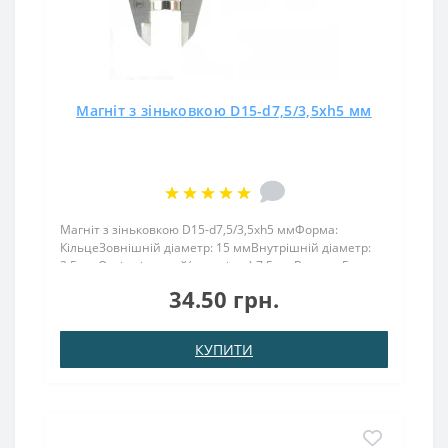
Магніт з зіньковкою D15-d7,5/3,5хh5 мм
Магніт з зіньковкою D15-d7,5/3,5хh5 ммФорма:
КільцеЗовнішній діаметр: 15 ммВнутрішній діаметр:
3,5 ммОтвір під потай(зеньківка) 7,5 ммВисота: 5
ммНамагнічення: аксіальнеВага: 5,7 грПоверх. нікель .:
34.50 грн.
(Ni-Cu-Ni)Намагнічення: N38Зчеплення прибл .: 2,2 к..
КУПИТИ