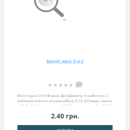
Магніт диск D 4-2
Магніт диск D 4-2Форма: ДискДіаметр: 4 ммВисота: 2
ммНамагнічення: аксіальнеВага: 0,19 грПоверх. нікель
.: (Ni-Cu-Ni)Намагнічення: N38Зчеплення прибл .: 0.420
кгТемпература використання: до 80 ° CЛегкий магніт
2.40 грн.
вагою всього 20 грам володіє силою..