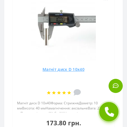
Магніт диск D 10х40
Магніт диск D 10х40Форма: СтрижняДіаметр: 10
ммВисота: 40 ммНамагнічення: аксіальнеВага: 23,25
грПоверх. нікель .: (Ni-Cu-Ni)Намагнічення:
N38Зчеплення прибл .: 4,50 кгТемпература
173.80 грн.
використання: до 80 ° CНеодимовий магніт диск 10×40