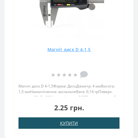
Магніт диск D 4-1,5
Магніт диск D 4-1,5Форма: ДискДіаметр: 4 ммВисота:
1,5 ммНамагнічення: аксіальнеВага: 0,14 грПоверх.
нікель .: (Ni-Cu-Ni)Намагнічення: N38Зчеплення прибл
.: 0.280 кгТемпература використання: до 80 ° CМагніт
2.25 грн.
4х1,5 має силу зчеплення 0,280 кг. та викор..
КУПИТИ