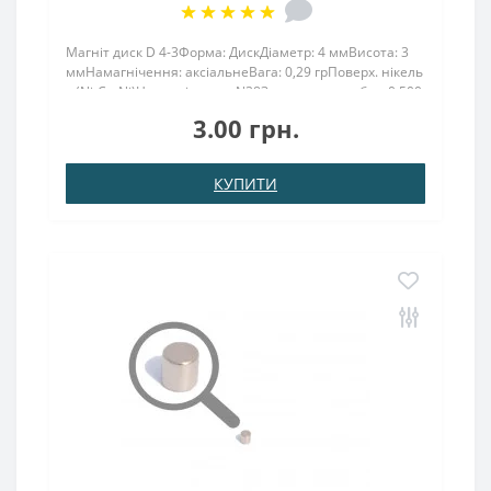
Магніт диск D 4-3Форма: ДискДіаметр: 4 ммВисота: 3
ммНамагнічення: аксіальнеВага: 0,29 грПоверх. нікель
.: (Ni-Cu-Ni)Намагнічення: N38Зчеплення прибл .: 0.500
кгТемпература використання: до 80 ° CНеодим є
3.00 грн.
рідкоземельний елемент, який має високу..
КУПИТИ