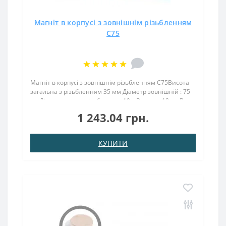
Магніт в корпусі з зовнішнім різьбленням
С75
Магніт в корпусі з зовнішнім різьбленням С75Висота
загальна з різьбленням 35 мм Діаметр зовнішній : 75
ммДіаметр внутр. різьблення : 10.мВисота : 18 ммВага:
550,00 грПоверх. нікель .: (Ni-Cu-Ni)Намагнічення:
1 243.04 грн.
N38Зчеплення прибл .: 164.00 кгТемпер..
КУПИТИ