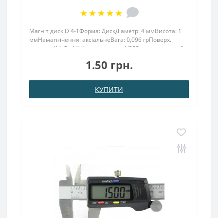
Магніт диск D 4-1Форма: ДискДіаметр: 4 ммВисота: 1
ммНамагнічення: аксіальнеВага: 0,096 грПоверх.
нікель .: (Ni-Cu-Ni)Намагнічення: N38Зчеплення прибл
.: 0.210 кгТемпература використання: до 80 °
1.50 грн.
CНеодимовий магніт розмірами 4х1 мм – це потужни..
КУПИТИ