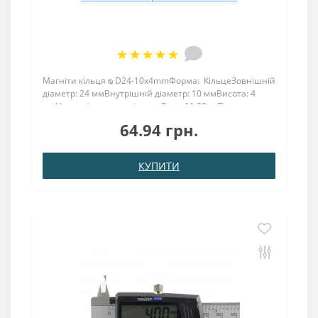
Магніти кільця ᴓ D24-10x4mmФорма: КільцеЗовнішній
діаметр: 24 ммВнутрішній діаметр: 10 ммВисота: 4
ммНамагнічення: аксіальнеВага: 11,00 грПоверх.
нікель .: (Ni-Cu-Ni)Намагнічення: N38Зчеплення прибл
64.94 грн.
.: 6,00 кгТемпература використання: до ..
КУПИТИ