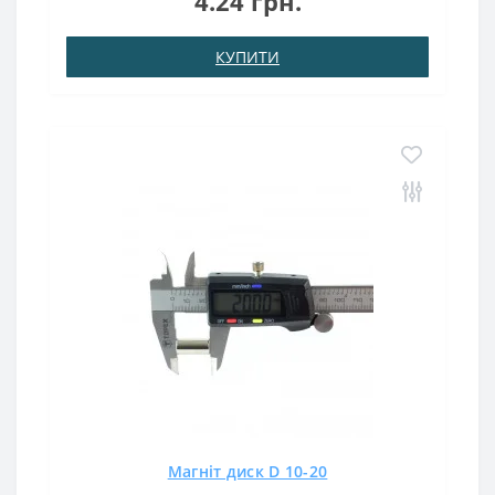
4.24 грн.
використання: до 80 ° CМагніт10х10х0,5 має потужну
магнітну силу..
КУПИТИ
Магніт диск D 10-20