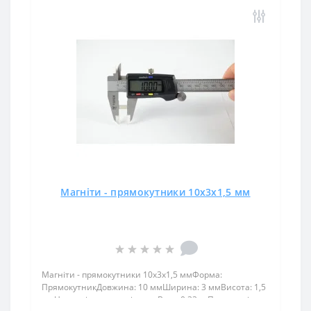
Магніти - прямокутники 10x3x1,5 мм
Магніти - прямокутники 10x3x1,5 ммФорма:
ПрямокутникДовжина: 10 ммШирина: 3 ммВисота: 1,5
ммНамагнічення: аксіальнеВага: 0,33 грПоверх. нікель