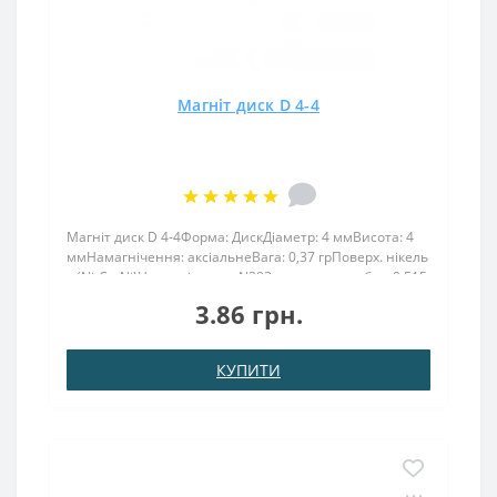
Магніт диск D 4-4
Магніт диск D 4-4Форма: ДискДіаметр: 4 ммВисота: 4
ммНамагнічення: аксіальнеВага: 0,37 грПоверх. нікель
.: (Ni-Cu-Ni)Намагнічення: N38Зчеплення прибл .: 0.515
кгТемпература використання: до 80 ° CМаленький
3.86 грн.
магніт диск 4х4 мм тримає металеві реч..
КУПИТИ