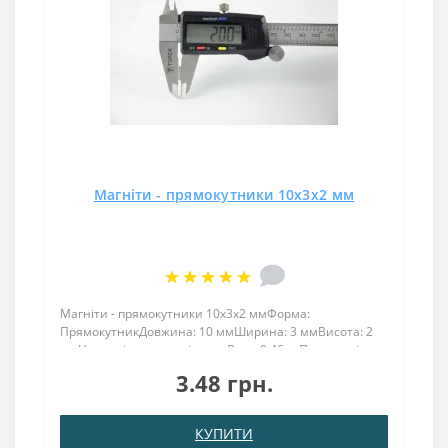
Магніти - прямокутники 10x3x2 мм
Магніти - прямокутники 10x3x2 ммФорма:
ПрямокутникДовжина: 10 ммШирина: 3 ммВисота: 2
ммНамагнічення: аксіальнеВага: 0,46 грПоверх. нікель
.: (Ni-Cu-Ni)Намагнічення: N38Зчеплення прибл .: 700
3.48 грн.
грТемпература використання: до 80 ° CПрямокутник
10х..
КУПИТИ