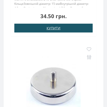
КільцеЗовнішній діаметр: 15 ммВнутрішній діаметр:
4,5 ммОтвір під потай(зеньківка) 7,5 ммВисота: 5
ммНамагнічення: аксіальнеВага: 5,7 грПоверх. нікель .:
34.50 грн.
(Ni-Cu-Ni)Намагнічення: N38Зчеплення прибл .:..
КУПИТИ