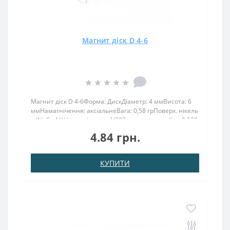
Магнит діск D 4-6
Магнит діск D 4-6Форма: ДискДіаметр: 4 ммВисота: 6
ммНамагнічення: аксіальнеВага: 0,58 грПоверх. нікель
.: (Ni-Cu-Ni)Намагнічення: N38Зчеплення прибл .: 0.580
кгТемпература використання: до 80 ° CНеодимовий
4.84 грн.
магніт 4х6 має силу зчеплення, яка ут..
КУПИТИ