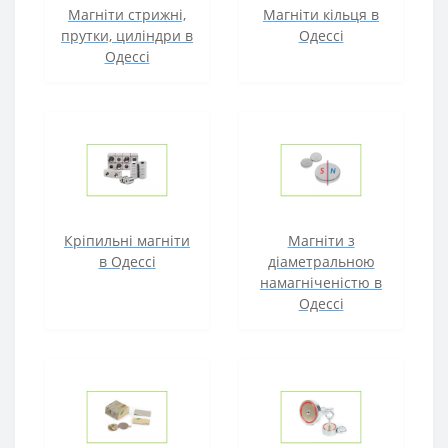
Магніти стрижні,
Магніти кільця в
прутки, циліндри в
Одессі
Одессі
Кріпильні магніти
Магніти з
в Одессі
діаметральною
намагніченістю в
Одессі