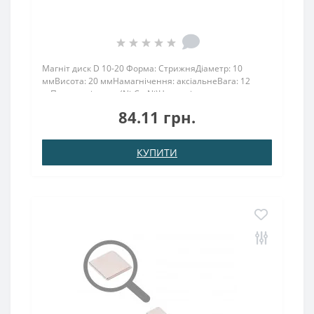
Магніт диск D 10-20 Форма: СтрижняДіаметр: 10
ммВисота: 20 ммНамагнічення: аксіальнеВага: 12
грПоверх. нікель .: (Ni-Cu-Ni)Намагнічення:
N38Зчеплення прибл .: 3,90 кгТемпература
84.11 грн.
використання: до 80 ° CМагніт у вигляді прутка 10х20
має силу утрим..
КУПИТИ