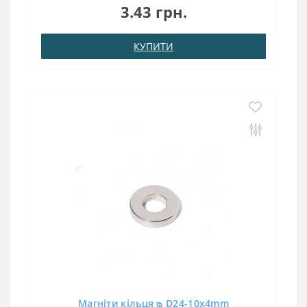
.: (Ni-Cu-Ni)Намагнічення: N38Зчеплення прибл .: 0,430
3.43 грн.
кгТемпература використання: до 80 ° C10Х3Х1,5 ..
КУПИТИ
Магніти кільця ᴓ D24-10x4mm