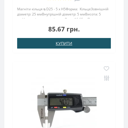
Магніти кільця ᴓ D25 - 5 x H5Форма: КільцеЗовнішній
діаметр: 25 ммВнутрішній діаметр: 5 ммВисота: 5
ммНамагнічення: аксіальнеВага: 16,65 грПоверх.
нікель .: (Ni-Cu-Ni)Намагнічення: N38Зчеплення прибл
85.67 грн.
.: 9,000 кгТемпература використання: до 80 °..
КУПИТИ