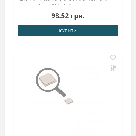
грПоверх. нікель .: (Ni-Cu-Ni)Намагнічення:
N38Зчеплення прибл .: 4,10 кгТемпература
98.52 грн.
використання: до 80 ° C10х30 – це потужний магніт
N38 класу, виготовлений..
КУПИТИ