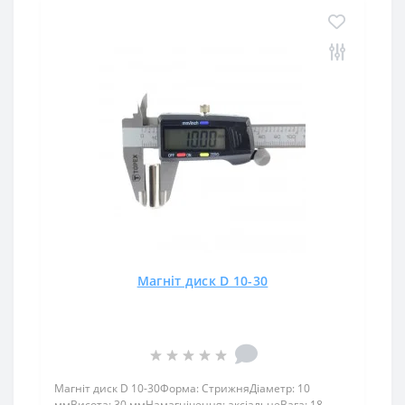
Магніт диск D 10-30
Магніт диск D 10-30Форма: СтрижняДіаметр: 10
ммВисота: 30 ммНамагнічення: аксіальнеВага: 18