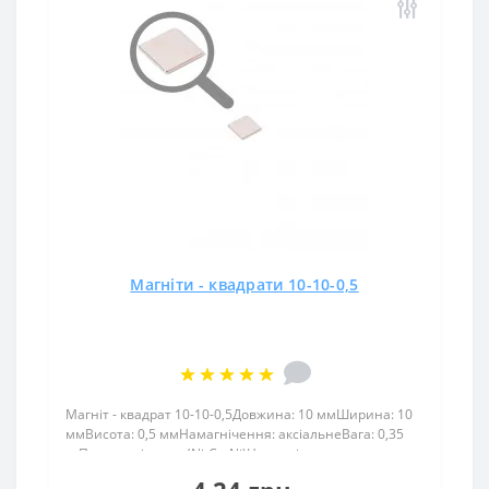
Магніти - квадрати 10-10-0,5
Магніт - квадрат 10-10-0,5Довжина: 10 ммШирина: 10
ммВисота: 0,5 ммНамагнічення: аксіальнеВага: 0,35
грПоверх. нікель .: (Ni-Cu-Ni)Намагнічення:
N38Зчеплення прибл .: 0,38 кгТемпература