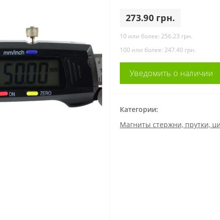
273.90 грн.
10 или более: 256.23 грн.
100 или более: 247.40 грн.
Уведомить о наличии
Категории:
Магниты стержни, прутки, 