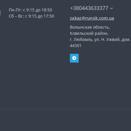
+380443633377
Пн-Пт: с 9:15 до 18:50
Сб – Вс: с 9:15 до 17:50
zakaz@runok.com.ua
Волынская область,
Ковельский район,
г. Любомль, ул. Н. Ужвий, дом.
44301