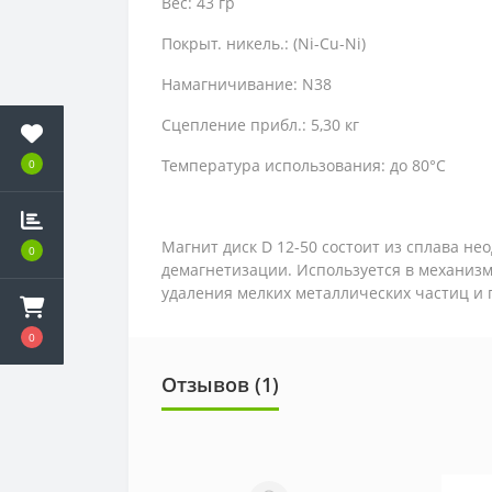
Вес: 43 гр
Покрыт. никель.: (Ni-Cu-Ni)
Намагничивание: N38
Сцепление прибл.: 5,30 кг
Температура использования: до 80°C
0
Магнит диск D 12-50 состоит из сплава н
0
демагнетизации. Используется в механизм
удаления мелких металлических частиц и 
0
Отзывов (1)