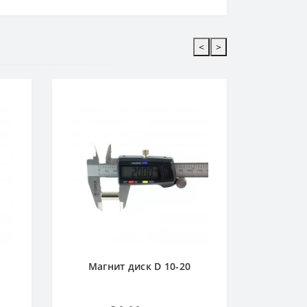
<
>
Магн
Магнит диск D 10-20