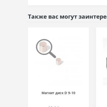
Также вас могут заинтер
 D 4-5
Магнит диск D 9-10