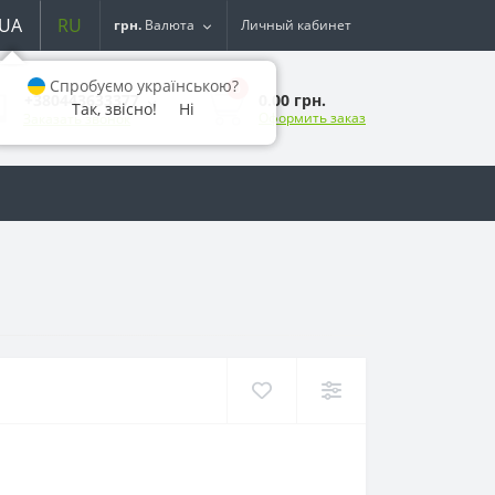
UA
RU
грн.
Валюта
Личный кабинет
Спробуємо українською?
0
0.00 грн.
+380443633377
Так, звісно!
Ні
Оформить заказ
Заказать звонок