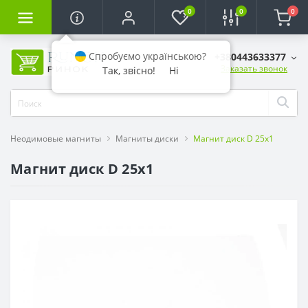
0
0
0
Спробуємо українською?
+380443633377
Заказать звонок
Так, звісно!
Ні
Неодимовые магниты
Магниты диски
Магнит диск D 25x1
Магнит диск D 25x1