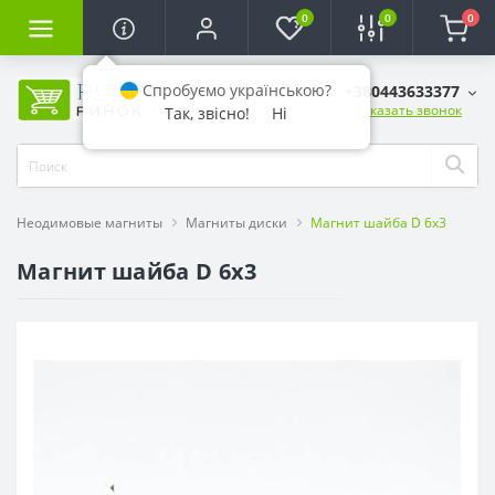
0
0
0
Спробуємо українською?
+380443633377
Заказать звонок
Так, звісно!
Ні
Неодимовые магниты
Магниты диски
Магнит шайба D 6x3
Магнит шайба D 6x3