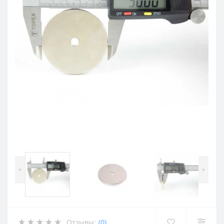
<
>
Отзывы:
(0)