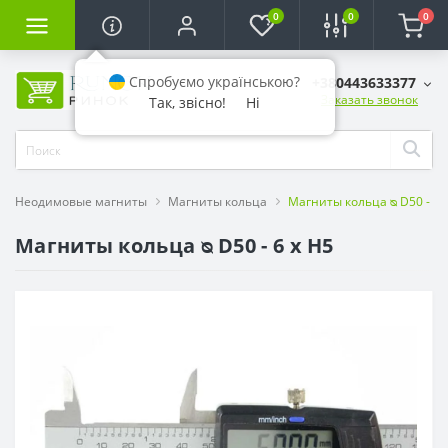
0
0
0
Спробуємо українською?
+380443633377
Заказать звонок
Так, звісно!
Ні
Неодимовые магниты
Магниты кольца
Магниты кольца ᴓ D50 - 6 
Магниты кольца ᴓ D50 - 6 x H5