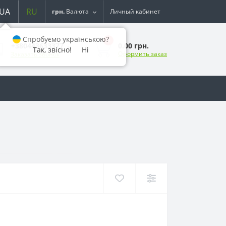
UA
RU
грн.
Валюта
Личный кабинет
Спробуємо українською?
0
0.00 грн.
+380443633377
Так, звісно!
Ні
Оформить заказ
Заказать звонок