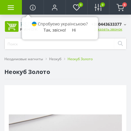
0
0
0
Спробуємо українською?
+380443633377
Заказать звонок
Так, звісно!
Ні
Неодимовые магниты
Неокуб
Неокуб Золото
Неокуб Золото