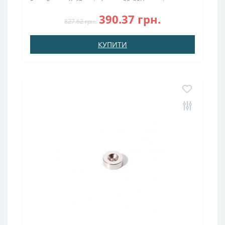
5 мм;Форма: КубРозмір форми: 30х30Намагнічення:
аксіальнеПоверх.нікель: (Ni-Cu-Ni)Вага: Набір
390.37 грн.
складається із двохсот шістнадцяти кульок, п..
827.62 грн.
КУПИТИ