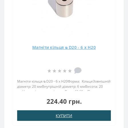
Магніти кільця ᴓ D20 - 6 x H20
Магніти кільця ᴓ D20 - 6 x H20Форма: КільцеЗовнішній
діаметр: 20 ммВнутрішній діаметр: 6 ммВисота: 20
ммНамагнічення: аксіальнеВага: 42,60 грПоверх.
нікель .: (Ni-Cu-Ni)Намагнічення: N38Зчеплення прибл
224.40 грн.
.: 42,600 кгТемпература використання: до 8..
КУПИТИ