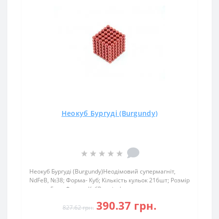
Неокуб Бургуді (Burgundy)
Неокуб Бургуді (Burgundy)Неодімовий супермагніт,
NdFeB, №38; Форма- Куб; Кількість кульок 216шт; Розмір
кульки 5 мм;Форма: КубРозмір форми:
30х30Намагнічення: аксіальнеПоверх.нікель: (Ni-Cu-
390.37 грн.
Ni)Вага: Конструктор Неокуб кольору бургуді буде
827.62 грн.
хороши..