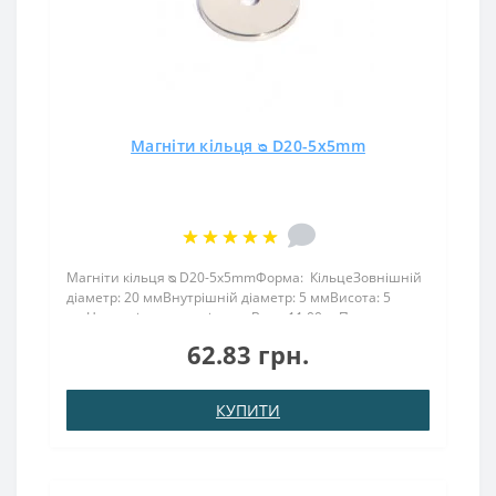
Магніти кільця ᴓ D20-5x5mm
Магніти кільця ᴓ D20-5x5mmФорма: КільцеЗовнішній
діаметр: 20 ммВнутрішній діаметр: 5 ммВисота: 5
ммНамагнічення: аксіальнеВага: 11,00 грПоверх.
нікель .: (Ni-Cu-Ni)Намагнічення: N38Зчеплення прибл
62.83 грн.
.: 6,500 кгТемпература використання: до 8..
КУПИТИ