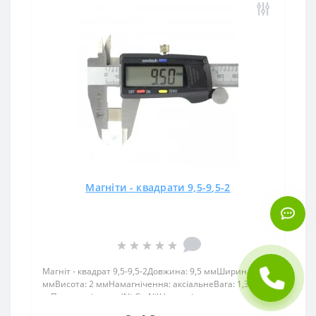
Магніти - квадрати 9,5-9,5-2
Магніт - квадрат 9,5-9,5-2Довжина: 9,5 ммШирина: 9,5
ммВисота: 2 ммНамагнічення: аксіальнеВага: 1,30
грПоверх. нікель .: (Ni-Cu-Ni)Намагнічення:
N38Зчеплення прибл .: 1,00 кгТемпература