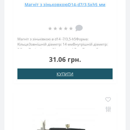
Магніт з зіньковкоюD14-d7/3,5хh5 мм
Магніт з зіньківкою ø d14 -7/3,5-h5Форма:
КільцеЗовнішній діаметр: 14 ммВнутрішній діаметр:
3,5 ммОтвір під потай(зеньківка) 7 ммВисота: 5
ммНамагнічення: аксіальнеВага: 5 грПоверх. нікель .:
31.06 грн.
(Ni-Cu-Ni)Намагнічення: N38Зчеплення прибл .: 2,00
кгТемпе..
КУПИТИ