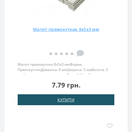
Магніт прямокутник 8х5х3 мм
Магніт прямокутник 8х5х3 ммФорма:
ПрямокутникДовжина: 8 ммШирина: 5 ммВисота: 3
ммНамагнічення: аксіальнеВага: 0,94 грПоверх. нікель
.: (Ni-Cu-Ni)Намагнічення: N38Зчеплення прибл .: 0.900
7.79 грн.
кгТемпература використання: до 80 ° CМагніт 8х5х3
володі..
КУПИТИ