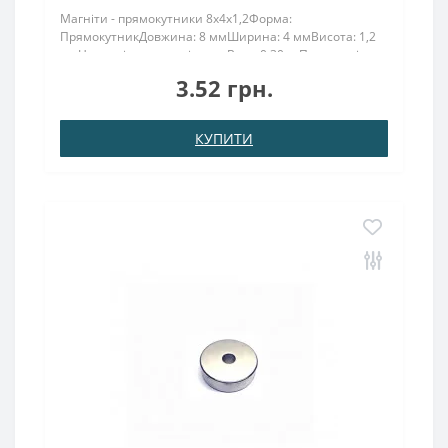
Магніти - прямокутники 8x4x1,2Форма:
ПрямокутникДовжина: 8 ммШирина: 4 ммВисота: 1,2
ммНамагнічення: аксіальнеВага: 0,30 грПоверх. нікель
.: (Ni-Cu-Ni)Намагнічення: N38Зчеплення прибл .: 0.440
3.52 грн.
кгТемпература використання: до 80 ° CНеодимовий
маг..
КУПИТИ