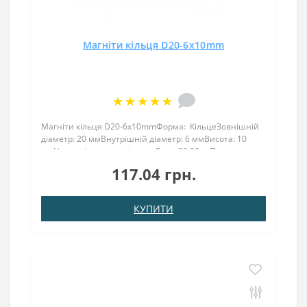
Магніти кільця D20-6x10mm
Магніти кільця D20-6x10mmФорма: КільцеЗовнішній
діаметр: 20 ммВнутрішній діаметр: 6 ммВисота: 10
ммНамагнічення: аксіальнеВага: 33,00 грПоверх.
нікель .: (Ni-Cu-Ni)Намагнічення: N38Зчеплення прибл
117.04 грн.
.: 8,000 кгТемпература використання: до 80 ° CМ..
КУПИТИ