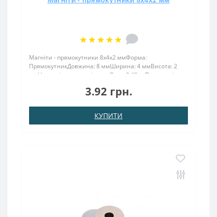
Магніти - прямокутники 8x4x2 ммФорма:
ПрямокутникДовжина: 8 ммШирина: 4 ммВисота: 2
ммНамагнічення: аксіальнеВага: 0,48 грПоверх. нікель
.: (Ni-Cu-Ni)Намагнічення: N38Зчеплення прибл .: 600
3.92 грн.
грТемпература використання: до 80 ° CПрямокутник
8х4х2..
КУПИТИ