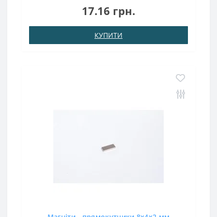
N38Зчеплення прибл .: 2,250 кгТемпература
17.16 грн.
використання: до 80 ° CМіцний та надійний магніт у
формі квадрата..
КУПИТИ
Магніти - прямокутники 8x4x2 мм