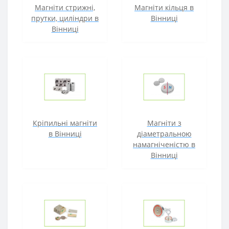
Магніти стрижні,
Магніти кільця в
прутки, циліндри в
Вінниці
Вінниці
Кріпильні магніти
Магніти з
в Вінниці
діаметральною
намагніченістю в
Вінниці