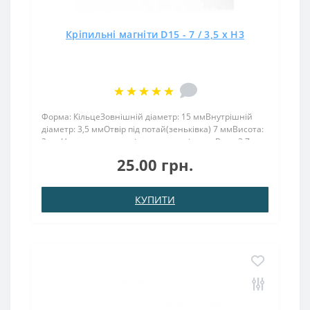
Кріпильні магніти D15 - 7 / 3,5 x H3
Форма: КільцеЗовнішній діаметр: 15 ммВнутрішній
діаметр: 3,5 ммОтвір під потай(зеньківка) 7 ммВисота:
3 ммНапрямок намагнічування: аксіальнеВага: 3,7
грПоверх. нікель .: (Ni-Cu-Ni)Намагнічення:
25.00 грн.
N38Зчеплення прибл .: 1,500 кгТемпература використ..
КУПИТИ