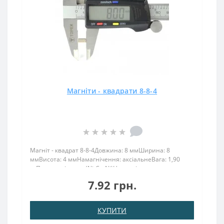
Магніти - квадрати 8-8-4
Магніт - квадрат 8-8-4Довжина: 8 ммШирина: 8
ммВисота: 4 ммНамагнічення: аксіальнеВага: 1,90
грПоверх. нікель .: (Ni-Cu-Ni)Намагнічення:
N38Зчеплення прибл .: 1,500 кгТемпература
7.92 грн.
використання: до 80 ° CМагніт 8х8х4 має силу
зчеплення 1,5 кг. При бере..
КУПИТИ