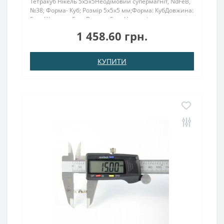
Тетракуб Нікель 5x5x5Неодімовий супермагніт, NdFeB,
№38; Форма- Куб; Розмір 5х5х5 мм;Форма: КубДовжина:
5 ммШирина: 5 ммВисота: 5 ммНамагнічення:
аксіальнеВага: 0,95 грПоверх. нікель .: (Ni-Cu-
1 458.60 грн.
Ni)Намагнічення: N38Зчеплення прибл .: 0.950
кгТемператур..
КУПИТИ