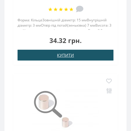
Форма: КільцеЗовнішній діаметр: 15 ммВнутрішній
діаметр: 3 ммОтвір під потай(зеньківка) 7 ммВисота: 3
ммНапрямок намагнічування: аксіальнеВага: 3,5
грПоверх. нікель .: (Ni-Cu-Ni)Намагнічення:
34.32 грн.
N38Зчеплення прибл .: 1,300 кгТемпература
використан..
КУПИТИ