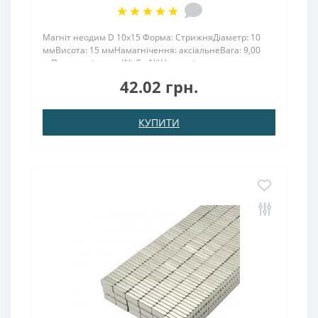
Магніт неодим D 10х15 Форма: СтрижняДіаметр: 10
ммВисота: 15 ммНамагнічення: аксіальнеВага: 9,00
грПоверх. нікель .: (Ni-Cu-Ni)Намагнічення:
N38Зчеплення прибл .: 5,500 кгТемпература
42.02 грн.
використання: до 80 ° CМагніт 10х15 володіє високою
міцністю т..
КУПИТИ