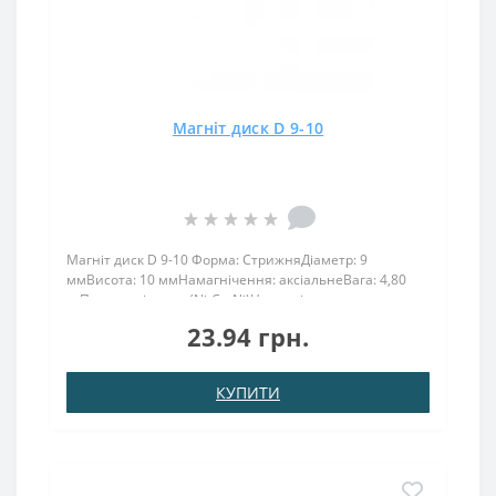
Магніт диск D 9-10
Магніт диск D 9-10 Форма: СтрижняДіаметр: 9
ммВисота: 10 ммНамагнічення: аксіальнеВага: 4,80
грПоверх. нікель .: (Ni-Cu-Ni)Намагнічення:
N38Зчеплення прибл .: 3,25 кгТемпература
23.94 грн.
використання: до 80 ° CМагніт 9х10 мм
використовують у промислових,..
КУПИТИ