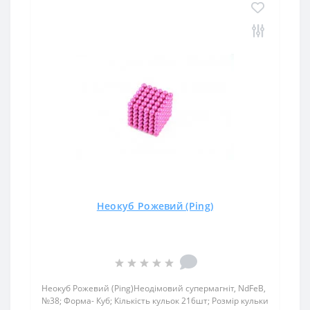
Неокуб Рожевий (Ping)
Неокуб Рожевий (Ping)Неодімовий супермагніт, NdFeB,
№38; Форма- Куб; Кількість кульок 216шт; Розмір кульки