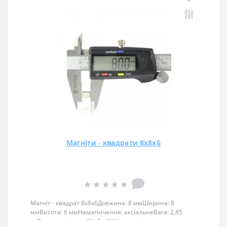
Магніти - квадрати 8х8х6
Магніт - квадрат 8х8х6Довжина: 8 ммШирина: 8
ммВисота: 6 ммНамагнічення: аксіальнеВага: 2,85
грПоверх. нікель .: (Ni-Cu-Ni)Намагнічення: