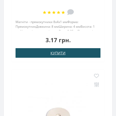
Магніти - прямокутники 8x4x1 ммФорма:
ПрямокутникДовжина: 8 ммШирина: 4 ммВисота: 1
ммНамагнічення: аксіальнеВага: 0,25 грПоверх. нікель
.: (Ni-Cu-Ni)Намагнічення: N38Зчеплення прибл .: 0.380
3.17 грн.
кгТемпература використання: до 80 ° CМагніт 8х4х1
во..
КУПИТИ