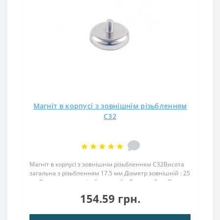
Магніт в корпусі з зовнішнім різьбленням
С32
Магніт в корпусі з зовнішнім різьбленням С32Висота
загальна з різьбленням 17.5 мм Діаметр зовнішній : 25
ммДіаметр внутр. різьблення : 6.мВисота : 8 ммВага:
44,00 грПоверх. нікель .: (Ni-Cu-Ni)Намагнічення:
154.59 грн.
N38Зчеплення прибл .: 39.00 кгТемперат..