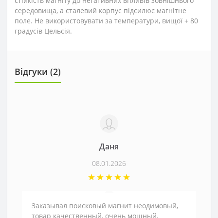
стійкість магніту до негативних впливів зовнішнього
середовища, а сталевий корпус підсилює магнітне
поле. Не використовувати за температури, вищої + 80
градусів Цельсія.
Відгуки (2)
Даня
08.01.2026
Заказывал поисковый магнит неодимовый,
товар качественный, очень мощный,