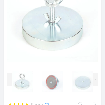
<
>
Відгуки:
(2)