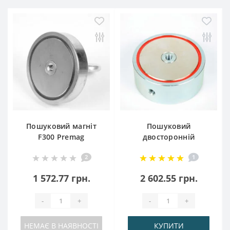
Пошуковий магніт
Пошуковий
F300 Premag
двосторонній
магніт F = 300 * 2
2
1
Premag
1 572.77 грн.
2 602.55 грн.
-
+
-
+
НЕМАЄ В НАЯВНОСТІ
КУПИТИ