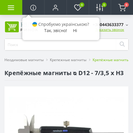
0
0
0
Спробуємо українською?
+380443633377
Заказать звонок
Так, звісно!
Ні
Неодимовые магниты
Крепежные магниты
Крепёжные магниты ᴓ D
Крепёжные магниты ᴓ D12 - 7/3,5 x H3