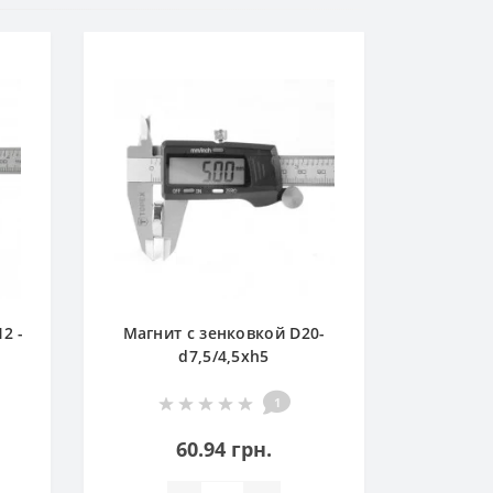
Маг
наруж
2 -
Магнит с зенковкой D20-
d7,5/4,5хh5
1
60.94 грн.