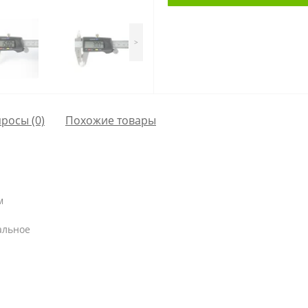
>
просы
(0)
Похожие товары
м
альное