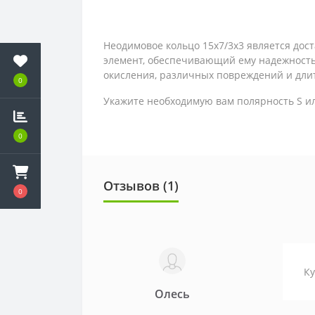
Неодимовое кольцо 15х7/3х3 является дос
элемент, обеспечивающий ему надежность 
окисления, различных повреждений и дли
0
Укажите необходимую вам полярность S и
0
Отзывов (1)
0
Ку
Олесь