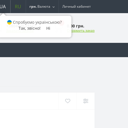
UA
RU
грн.
Валюта
Личный кабинет
Спробуємо українською?
0
0.00 грн.
+380443633377
Так, звісно!
Ні
Оформить заказ
Заказать звонок