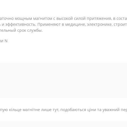
таточно мощным магнитом с высокой силой притяжения, в сост
и эффективность. Применяют в медицине, электронике, строит
тельный срок службы.
ли N
пую кільце магнітне лише тут, подобаються ціни та уважний пе