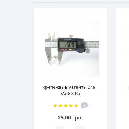
ой D8-
Крепежные магниты D15 -
м
7/3,5 x H3
1
1
.
25.00 грн.