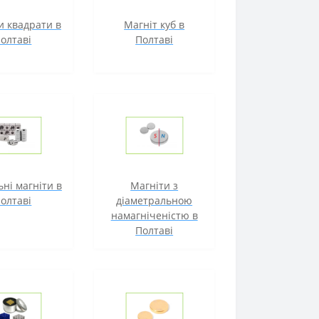
и квадрати в
Магніт куб в
олтаві
Полтаві
ні магніти в
Магніти з
олтаві
діаметральною
намагніченістю в
Полтаві