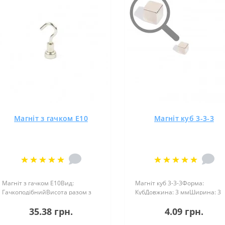
Магніт з гачком E10
Магніт куб 3-3-3
Магніт з гачком E10Вид:
Магніт куб 3-3-3Форма:
ГачкоподібнийВисота разом з
КубДовжина: 3 ммШирина: 3
гачком 32 ммВисота разом з
ммВисота: 3 ммНамагнічення
35.38 грн.
4.09 грн.
рукавом 12 ммДіаметр
аксіальнеВага: 0,20 грПоверх.
зовнішній : 10 ммДіаметр внутр.
нікель .: (Ni-Cu-Ni)Намагнічен