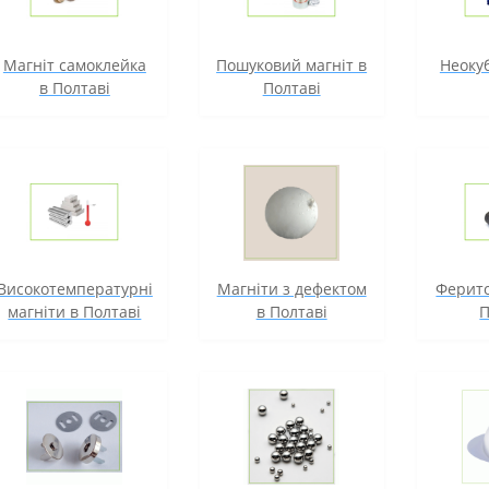
Магніт самоклейка
Пошуковий магніт в
Неокуб
в Полтаві
Полтаві
Високотемпературні
Магніти з дефектом
Ферито
магніти в Полтаві
в Полтаві
П