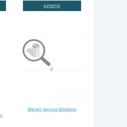
N38Зчеплення прибл .: 2,5
КУПИТИ
:
кгТемпература використання:
до 80 ° CКулька D 15 мм володіє
такими перевагами: уні..
Магніт пруток D3x5mm
р.