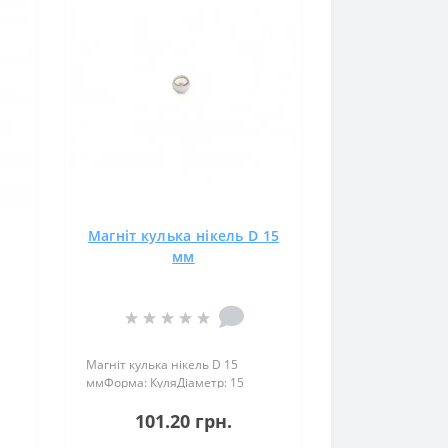
Магніт кулька нікель D 15
мм
Магніт кулька нікель D 15
ммФорма: КуляДіаметр: 15
:
ммНамагнічення:
101.20 грн.
аксіальнеВага: 7,5 грПоверх.
ня:
нікель .: (Ni-Cu-Ni)Намагнічення: