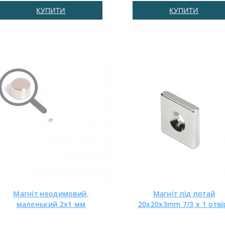
різьблення : 3.мВисота : 5
N38Зчеплення прибл .: 0.400
КУПИТИ
КУПИТИ
ммВага: 5,00 грПоверх. нікель .:
кгТемпература використання
(Ni-Cu-Ni)Намагнічення:
до 80 ° CМагніт куб 3х3х3
N38Зчеплення прибл .: 3,00 кг ..
утримує дрібні предме..
Магніт неодимовий,
Магніт під потай
маленький 2х1 мм
20x20x3mm 7/3 х 1 отві