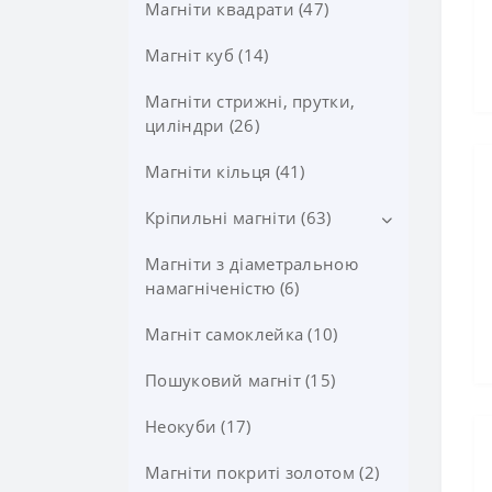
Магніти квадрати (47)
Магніт куб (14)
Магніти стрижні, прутки,
циліндри (26)
Магніти кільця (41)
Кріпильні магніти (63)
Магніти з діаметральною
Магніти в корпусі з гвинтом
(10)
намагніченістю (6)
Магніти в корпусі з потаєм
Магніт самоклейка (10)
під шуруп, саморіз (11)
Пошуковий магніт (15)
Магнітні гачки (11)
Неокуби (17)
Магніти покриті золотом (2)