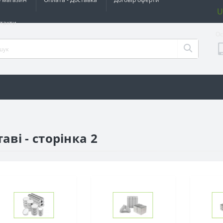
U
такти
Ос
ві - сторінка 2