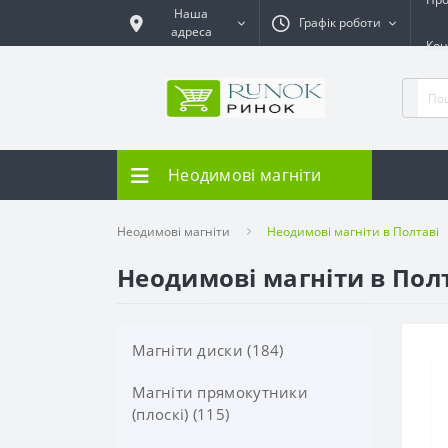
Наша
Графік роботи
адреса
Кон
Неодимові магніти
Неодимові магніти
Неодимові магніти в Полтаві
Неодимові магніти в Полта
Магніти диски (184)
Магніти прямокутники
(плоскі) (115)