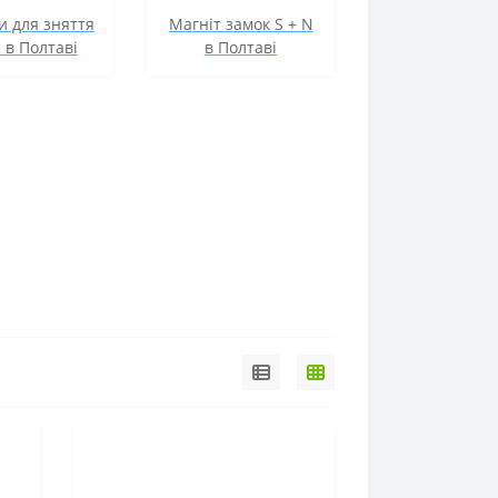
и для зняття
Магніт замок S + N
с в Полтаві
в Полтаві