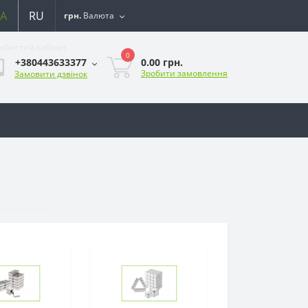
A
RU
грн.
Валюта
обистий кабінет
0
0.00 грн.
+380443633377
Зробити замовлення
Замовити дзвінок