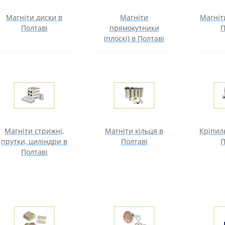
Магніти диски в
Магніти
Магніт
Полтаві
прямокутники
П
(плоскі) в Полтаві
Магніти стрижні,
Магніти кільця в
Кріпиль
прутки, циліндри в
Полтаві
П
Полтаві